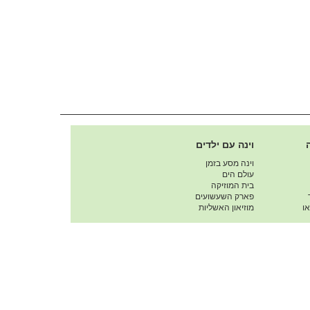
וינה עם ילדים
וינה מסע בזמן
עולם הים
בית המוזיקה
פארק השעשועים
ו
מוזיאון האשליות