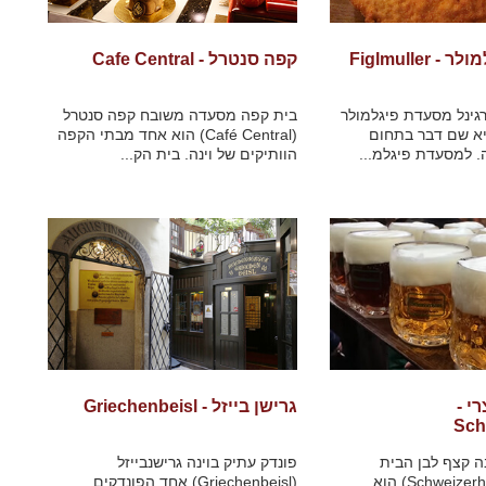
Figlmuller
קפה סנטרל - Cafe Central
ורגינל מסעדת פיגלמולר
בית קפה מסעדה משובח קפה סנטרל
Figlmu) היא שם דבר בתחום
(Café Central) הוא אחד מבתי הקפה
. למסעדת פיגלמ...
הוותיקים של וינה. בית הק...
י -
גרישן בייזל - Griechenbeisl
Sch
ה קצף לבן הבית
פונדק עתיק בוינה גרישנבייזל
השווייצרי (Schweizerhaus) הוא
(Griechenbeisl) אחד הפונדקים