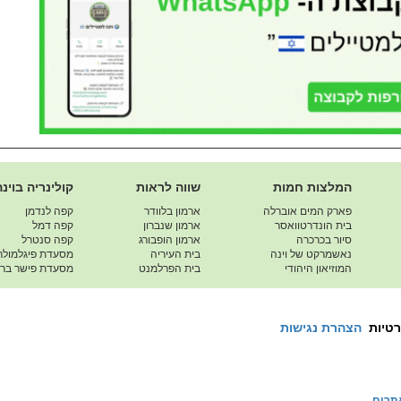
המלצות חמות
שווה לראות
קולינריה בוינה
פארק המים אוברלה
ארמון בלוודר
קפה לנדמן
בית הונדרטוואסר
ארמון שנברון
קפה דמל
סיור בכרכרה
ארמון הופבורג
קפה סנטרל
נאשמרקט של וינה
בית העיריה
מסעדת פיגלמולר
המוזיאון היהודי
בית הפרלמנט
מסעדת פישר ברא
רטיות
הצהרת נגישות