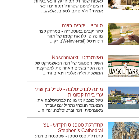
לאפות שטרודל תפוחי עץ ווינאי בקלות
רוצים לטעום שטרודל תפוחים וינאי
אמיתי? ולא סתם לטעום, אלא ג...
סיור יין - יקבים בוינה
סיור יקבים באוסטריה - במרחק קצר
מוינה 🍷 גלו את קסמו של אזור
ויינווירטל (Weinviertel), רק...
נאשמרקט - Naschmarkt
השוק הססגוני של וינה הנאשמרקט של
וינה הפך בשנים האחרונות לאטרקציה
המושכת אליה אלפי ווינאים ותי...
מוינה לברטיסלבה - לטייל בין שתי
ערי בירה קסומות
טיול כוכב יומי מוינה לברטיסלבה את
המאמר הנוכחי נתחיל עם עובדה
גיאוגרפית: וינה וברטיסלבה, ערי ה...
קתדרלת סטפנוס הקדוש - St.
Stephen's Cathedral
קתדרלת סנט סטפן - שטפנסדום וינה: