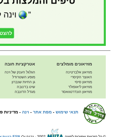
מוזיאונים מומלצים
אטרקציות חובה
מוזיאון אלברטינה
הגלגל הענק של וינה
האוצר הקיסרי
מופע השטרודל
מוזיאון סיסי
גן החיות שנברון
מוזיאון ליאופולד
שיט בדנובה
מוזיאון הונדרטוואסר
מגדל הדונבה
תנאי שימוש
-
מפת אתר
-
וינה
-
מדיניות פ
© כל הזכויות שמורות למוזה
2002 · נבנה ע"י
ESN בניית אתרים