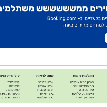
המלצות חמות
שווה לראות
קולינריה בוינה
פארק המים אוברלה
ארמון בלוודר
קפה לנדמן
בית הונדרטוואסר
ארמון שנברון
קפה דמל
סיור בכרכרה
ארמון הופבורג
קפה סנטרל
נאשמרקט של וינה
בית העיריה
מסעדת פיגלמולר
המוזיאון היהודי
בית הפרלמנט
מסעדת פישר ברא