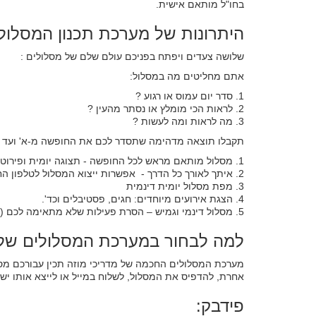
בחו"ל מותאם אישית.
היתרונות של מערכת תכנון המסלול 
שלושה צעדים ויפתח בפניכם עולם שלם של מסלולים :
אתם מחליטים מה במסלול:
1. סדר יום עמוס או רגוע ?
2. לראות הכי מומלץ או נסתר מהעין ?
3. מה לראות ומה לעשות ?
תקבלו תוצאה מדהימה שתסדר לכם את החופשה מ-א' ועד ת
1. מסלול מותאם מראש לכל החופשה - תצוגה יומית ופירוט הזמנים
2. איתך לאורך כל הדרך - אפשרות ייצוא המסלול לטלפון החכם, הדפסה, העברה למייל.
3. מפת מסלול יומית דינמית
4. הצגת אירועים מיוחדים: חגים, פסטיבלים וכד'.
5. מסלול דינמי וגמיש – הסרת פעילות שלא מתאימה לכם (ואפילו להחליפה באחרת)
למה לבחור במערכת המסלולים של מ
מערכת המסלולים החכמה של מדריכי מוזה תכין עבורכם מסלו
אחרת, להדפיס את המסלול, לשלוח במייל או לייצא אותו ישי
פידבק: