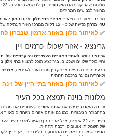
מלונות שהביקור בהם הוא חוויתי, כך לדוגמא ברובע ה- 23 של וינה, אזור בו נמצא
מהעיר לכבישים המהירים.
מדובר באזור בו נמצאים
מבחר בתי מלון
חלקם סמוך לארמון
4U
, מרחק נסיעה של כ – 12 דקות ממרכז העיר העתיקה של וינה.
✅
לאיתור מלון באזור ארמון שנברון לחץ
גרינציג - אזור שכולו כרמים ויין
גרינציג
נחשב
לאחד האזורים העשירים והיוקרתיים של וינ
וחיי בוקר שלווים ושקטים. בגרינציג תוכל למצוא
בתי מלון בו
הבעיה היחידה היא המרחק בין מרכז העיר לגרינציג,
מדובר על 
ולאחריה נסיעה ברכבת תחתית.
✅
לאיתור מלון באזור בתי היין של וינה 
מלונות בוינה תמצא בכל העיר
עד כה הצגנו בפניכם את אותם אזורים שעוטפים את מרכז העיר
בתחבורה הציבורית. כמו גם אותם אזורים מיוחדים באזור ארמו
בעיר וינה 22 אזורים, מכל אזור ניתן להגיע למרכז 
של חשמלית, אוטובוס ורכבת תחתית.
מחירי המלונות באזורים המרוחקים זולים יותר, אך צריך ל