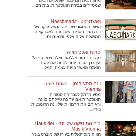
מהווה בית חם עבור ישראלים רבים
שמטיילים בבירה האוסטרית. בית חב...
נאשמרקט - Naschmarkt
השוק הססגוני של וינה הנאשמרקט של
וינה הפך בשנים האחרונות לאטרקציה
המושכת אליה אלפי ווינאים ותי...
סדנת ואלס בוינה
מה יותר טוב מללמוד ואלס וינאי בוינה?
אין דרך טובה יותר לחוות את קסם
הואלס מאשר בוינה עצמה, המק...
וינה מסע בזמן - Time Travel
Vienna
מסע מרתק לעבר ההיסטוריה
האוסטרית אם עד כה טיילתם בוינה
וראיתם את הדמויות של וינה הרומנטית
בעיק...
בית המוסיקה של וינה - Haus der
Musik Vienna
חוויה מוסיקאלית בעירו של מוצרט בעיר