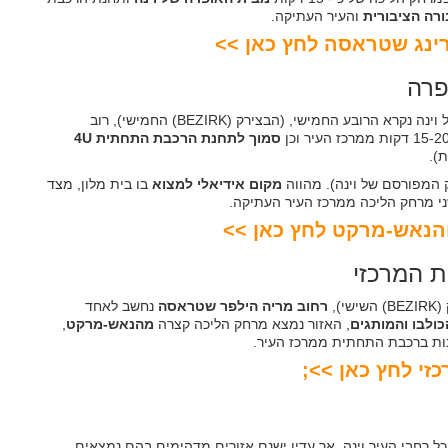
רה הציבורית
והעיר העתיקה.
רינג שטראסה לחץ כאן >>
פרה
של וינה נקרא הרובע החמישי, (הבצירק (BEZIRK) החמישי), רוב
סמוך לתחנת הרכבת התחתית 4U
).
 המפורסם של וינה). מהווה
מקום אידיאלי למצוא
בו בית מלון, מצד
י מרחק הליכה ממרכז העיר העתיקה.
והנאש-מרקט לחץ כאן >>
ת המרכזי
),
רחוב מריה הילפר שטראסה
נחשב לאחד
כולבו והמותגים
, האזור נמצא מרחק הליכה קצרה
מהנאש-מרקט
,
זי לחץ כאן >>;
 רחבי העיר וינה, אך עדין ישנם אזורים מדהימים בהם נמצאים