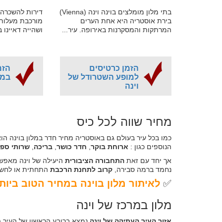
בתי מלון מומלצים בוינה וינה (Vienna)
דירות להשכרה ב
בירת אוסטריה היא אחת הערים
מורכבת מעלות 
המרתקות והמסקרנות באירופה. עיר...
ושהייה דאיינו בי
הזמן כרטיסים
הזמ
למופע השטרודל של
במח
וינה
מחיר שווה לכל כיס
כמו בכל עיר בעולם גם באוסטריה מחיר חדר במלון בוינה הו
הנוספים כגון :
ארוחת בוקר
,
חדר כושר
,
בריכה
,
שרותי ספ
אך יחד עם זאת
התחבורה הציבורית
היעילה של וינה מאפשר
נחמד ברמה סבירה,
קרוב לתחנת הרכבת
התחתית או לחשמל
✅
לאיתור מלון בוינה במחיר הטוב ביות
מלון במרכז של וינה
אזור העיר העתיקה של וינה
נמצא ברובע הראשון של העיר (הבצירק (BEZIRK) הראשון), כא