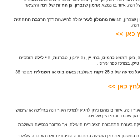
ארמון שנברון
,
גן החיות של וינה
והיציאה
 שנברון, ה
גישה מהמלון לעיר
יכולה להיעשות דרך
הרכבת התחתית
 כאן >>
ה
, כאן תמצא
כרמים
,
בתי יין
, (הויריגן), ט
ברנות
,
חיי לילה
תוססים
טיק
, במרכז כפר עירוני.
נסיעה של כ 25 דקות
משולבת
באוטובוס או חשמלית
מספר 38
לחץ כאן >>
 וינה, אזורים מהם ניתן להגיע למרכז העיר וינה בהליכה או שימוש
ן שנברון ובתי היין של וינה
העיר העתיקה בעזרת התחבורה הציבורית היעילה, אך מדובר בנסיעה משולבת
קחת בחשבון את זמן הנסיעה בתחבורה הציבורית ואת העובדה שלאחר