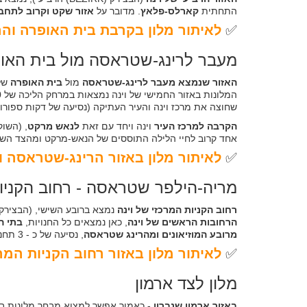
התחתית
קארלס-פלאץ
. מדובר על
אזור שקט וקרוב לתחבו
✅
לאיתור מלון בקרבת בית האופרה וה
מעבר לרינג-שטראסה מול בית האו
האזור שנמצא מעבר לרינג-שטראסה
מול
בית האופרה
המלונות באזור החמישי של וינה נמצאות במרחק הליכה של 15-20 דקות ממרכז העיר וכן
שחוצה את מרכז וינה והעיר העתיקה (נסיעה של דקות ספורות
הקרבה למרכז העיר
וינה ויחד עם זאת
לנאש מרקט
, (השוק
אחד קרוב לחיי הלילה התוססים של הנאש-מרקט ומהצד השנ
✅
לאיתור מלון באזור הרינג-שטראסה 
מריה-הילפר שטראסה - רחוב הקניו
רחוב הקניות המרכזי של וינה
נמצא ברובע השישי, (הבצירק (BEZIRK) השישי
הרחובות הראשים של וינה
, כאן נמצאים כל החנויות,
בתי ה
מרובע המוזיאונים
ומהרינג שטראסה
, נסיעה של כ - 3 תחנות ברכבת התחתית ממרכז העיר.
✅
לאיתור מלון באזור רחוב הקניות המרכ
מלון לצד ארמון
באזור ארמון שנברון
- כאמור אפשר למצוא מבחר מלונות בכל