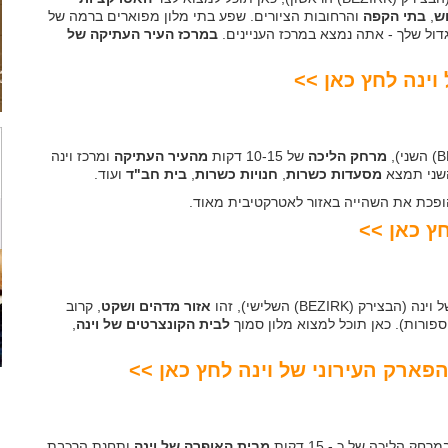
ש
,
בתי הקפה
והרחובות הציורים. שפע בתי מלון מפוארים ברמה של
דול שלך - אתה נמצא במרכז העניינים.
במרכז העיר העתיקה של
וינה לחץ כאן >>
מרחק הליכה
של 10-15 דקות
מהעיר העתיקה
ומרכז וינה
השני תמצא
מסעדות כשרות
,
חנויות כשרות
,
בית חב"ד
ועוד.
הופכת את השהייה באזור לאטרקטיבית מאוד.
חץ כאן >>
ק (BEZIRK) השלישי), זהו
אזור מדהים ושקט
, קרוב
ספורות). כאן תוכל למצוא מלון סמוך
לבית הקונצרטים של וינה
,
הפארק העירוני של וינה לחץ כאן >>
מבית האופרה של וינה
ותחנת הרכבת