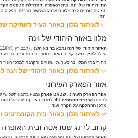
התיירותיות של וינה
,
בית האופרה
,
קתדרלת סטפנוס הקדו
חמישה כוכבים לצד מלונות ארבע ושלושה כוכבים. הפלוס הג
וינה.
✅
לאיתור מלון באזור העיר העתיקה של 
מלון באזור היהודי של וינה
האזור היהודי של וינה
נמצא
ברובע השני
, (הבצירק (BEZIRK) השני),
או לחילופין נסיעה קצרה מאוד בתחבורה הציבורית. ברובע 
מחירי בתי המלון ברובע השני שפויים והקרבה למרכז העיר 
✅
לאיתור מלון באזור היהודי של וינה ל
אזור הפארק העירוני
אזור הפארק העירוני
,
שטאט פארק
נמצא ברובע השלישי של וינה (הבציר
לתחנת
הרכבת התחתית 4U
ולמרכז העיר (נסיעה של דקות 
מרכז ההחלקה על הקרח
ועוד...
✅
לאיתור מלון באזור בית הקונצרטים ו
קרוב לרינג שטראסה ובית האופרה
האזור הרביעי של וינה
(הבצירק (BEZIRK) הרביעי), נמצא במרחק הליכה של כ - 15 דקות