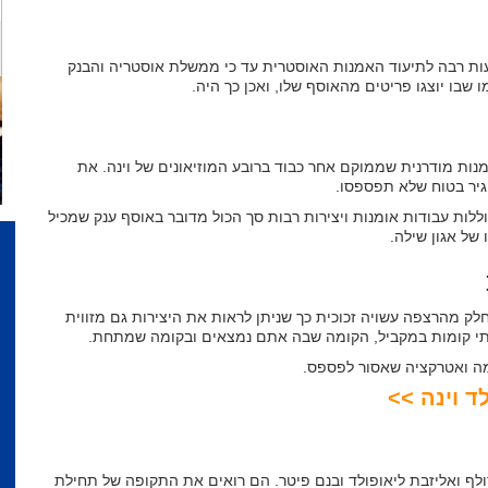
ות רבה לתיעוד האמנות האוסטרית עד כי ממשלת אוסטריה והבנק
 שבו יוצגו פריטים מהאוסף שלו, ואכן כך היה.
Leo) הוא מוזיאון חשוב לאמנות מודרנית שממוקם אחר כבוד ברובע המוזיאונים של וינה. את
 גיר בטוח שלא תפספסו.
כוללות עבודות אומנות ויצירות רבות סך הכול מדובר באוסף ענק שמכיל
חלק מהרצפה עשויה זכוכית כך שניתן לראות את היצירות גם מזווית
בשתי קומות במקביל, הקומה שבה אתם נמצאים ובקומה שמתחת.
צמה ואטרקציה שאסור לפספס.
ד וינה >>
ולף ואליזבת ליאופולד ובנם פיטר. הם רואים את התקופה של תחילת