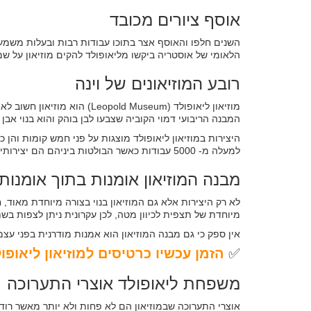
אוסף ציורים מכובד
השנים חלפו והאוסף אצר בתוכו עבודות רבות ובעלות משמע
הלאומי של אוסטריה ביקשו מליאופולד להקים מוזיאון על שמו
רובע המוזיאונים של וינה
מוזיאון ליאופולד (pold Museum
המבנה הריבועי דמוי הקוביה שצבעו לבן בוהק והוא בנוי אבן
היצירות במוזיאון ליאופולד מוצגות על פני חמש קומות והן 
למעלה מ- 5000 עבודות כאשר הבולטות ביניהם הם יצירותיו של אגון שילה.
מבנה המוזיאון אומנות בתוך אומנות
לא רק היצירות אלא גם המוזיאון בנוי בצורה מיוחדת מאוד, 
מיוחדת של תצפית לכיוון מטה, לכן עקרונית ניתן לצפות 
אין ספק כי גם מבנה המוזיאון הוא אמנות מודרנית בפני ע
✅
הזמן עכשיו כרטיסים למוזיאון ליאופול
משפחת ליאופולד אוצרי התערוכה
אוצרי התערוכה שבמוזיאון הם לא פחות ולא יותר מאשר רוד