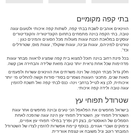
בתי קפה מקומיים
הווינאים אוהבים לשבת בבתי קפה, לשתות קפה איכותי ולטעום עוגה
טובה, בתי הקפה בוינה מתמחים בתחום הקונדיטוריה והקונדיטורים
עוסקים במלאכת הכנת עוגות מעולות מכל הסוגים והמינים כגון :
טורטים למיניהם, עוגות גבינה, עוגות שוקולד, עוגות מוס, שטרודלים
וכד'.
בכל פינת רחוב בוינה תוכל למצוא בית קפה שמציג לראווה מבחר עוגות
מדהימות שכל אחת נראית יותר טובה מזאת שלידה והבחירה אכן קשה.
חלק גדול מבתי הקפה של וינה משרתים את הווינאים עשרות ולפעמים
מאות שנים, מתכוני העוגות נשמרים בסודי סודות וקשה להחליט מי יותר
איכותית, לכן צא לטייל ברחבי וינה- כנס לבתי קפה ואל תשכח להזמין
עוגה טובה ולידה קפה איכותי.
שטרודל תפוחי עץ
בישראל מחפשים את הפלאפל הכי טעים ובוינה מחפשים אחר עוגת
השטרודל תפוחי עץ, השטרודל תפוחי עץ הינה עוגה שהפכה לאחת
הסמלים של האוסטרים, בצק דק ופריך במילוי תפוחי עץ אפויים,
צימוקים ושברי אגוזים, בנוסף קיימת אפשרות להזמין לצדו של השטרודל
המובחר רוטב וניל משובח או קצפת אוורירית.