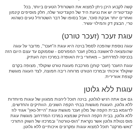
קשה לקבוע היכן ניתן למצוא את השטרודל הטעים ביותר, בכל
קונדיטוריה יש את נגיעת היד של הקונדיטור שלה, חלק מוסיפים קינמון
ואחרים יותר אבקת סוכר, אבל בסופו של דבר השטרודל טעים כשהוא
טרי, הבצק דק והמילוי עשיר.
עוגת זעכר (זעכר טורט)
עוגה נוספת שהפכה לסמל בוינה היא עוגת ה"זעכר", מדובר על עוגה
שהומצאה לראשונה במלון זעכר המפורסם - שממוקם עד עצם היום הזה
בכניסה למדרחוב – מאחורי בית האופרה במרכז וינה העתיק.
עוגת הזעכר (זעכר קוחן) מורכבת מעוגת טורט שוקולד, מצופה בקרם
שוקולד איכותי ובמרכז הטורט מרוחה ריבה חמוצה, לצד העוגה מוגשת
קצפת אוורירית.
עוגות ללא גלוטן
גם אם אתה רגיש לגלוטן, בוינה תוכל ליהנות ממגוון של עוגות מיוחדות
ללא גלוטן, העוגות מוגשות בבתי הקפה השונים, הוותיקים והחדשים,
לדוגמא בבית הקפה של מלון זעכר מוגשת עוגת "הייזל-נאץ" אגוזי לוז
ללא גלוטן, בבית הקפה הוותיק שנמצא במרכז המדרחוב מוגשת עוגת
מוס נטולת גלוטן אשר נקראת "הוס-טורטה" ובמרכזו של השוק התורכי
"נאש-מרקט" תוכל למצוא עוגות ומקרונים איכותיים ללא גלוטן.