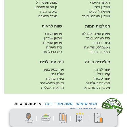
האוצר הקיסרי
מופע השטרודל
מוזיאון סיסי
גן החיות שנברון
מוזיאון ליאופולד
שיט בדנובה
מוזיאון הונדרטוואסר
מגדל הדונבה
המלצות חמות
שווה לראות
פארק המים אוברלה
ארמון בלוודר
בית הונדרטוואסר
ארמון שנברון
סיור בכרכרה
ארמון הופבורג
נאשמרקט של וינה
בית העיריה
המוזיאון היהודי
בית הפרלמנט
קולינריה בוינה
וינה עם ילדים
קפה לנדמן
וינה מסע בזמן
קפה דמל
עולם הים
קפה סנטרל
בית המוזיקה
מסעדת פיגלמולר
פארק השעשועים
מסעדת פישר בראו
מוזיאון האשליות
תנאי שימוש
-
מפת אתר
-
וינה
-
מדיניות פרטיות
הצהרת נגישות