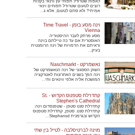
לאפות שטרודל תפוחי עץ ווינאי בקלות
רוצים לטעום שטרודל תפוחים וינאי
אמיתי? ולא סתם לטעום, אלא ג...
וינה מסע בזמן - Time Travel
Vienna
מסע מרתק לעבר ההיסטוריה
האוסטרית אם עד כה טיילתם בוינה
וראיתם את הדמויות של וינה הרומנטית
בעיק...
נאשמרקט - Naschmarkt
השוק הססגוני של וינה הנאשמרקט של
וינה הפך בשנים האחרונות לאטרקציה
המושכת אליה אלפי ווינאים ותי...
קתדרלת סטפנוס הקדוש - St.
Stephen's Cathedral
קתדרלת סנט סטפן - שטפנסדום וינה:
קתדרלת סנט. סטפן, קתדרלת סטפנוס
הקדוש ובגרמנית Stephansd...
מוינה לברטיסלבה - לטייל בין שתי