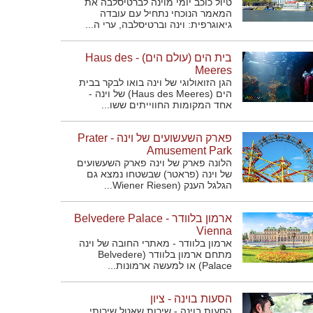
טיול כוכב יומי מוינה לברטיסלבה את
המאמר הנוכחי נתחיל עם עובדה
גיאוגרפית: וינה וברטיסלבה, ערי ה...
בית הים (עולם הים) - Haus des
Meeres
הגן הזואולוגי של וינה בואו לבקר בבית
הים (Haus des Meeres) של וינה -
אחד המקומות החווייתים ששו...
פארק השעשועים של וינה - Prater
Amusement Park
הלונה פארק של וינה פארק השעשועים
של וינה (פראטר) שבשטחו נמצא גם
הגלגל הענק (Wiener Riesen...
ארמון בלוודר - Belvedere Palace
Vienna
ארמון בלוודר - מאתרי החובה של וינה
מתחם ארמון בלוודר (Belvedere
Palace) או למעשה ארמונות...
הסעות בוינה - ציון
הסעות בוינה - שירות שאטל שירותי