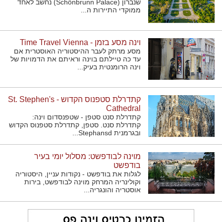
שנברון (Schönbrunn Palace) נחשב לאחד
ממוקדי התיירות ה...
וינה מסע בזמן - Time Travel Vienna
מסע מרתק לעבר ההיסטוריה האוסטרית אם
עד כה טיילתם בוינה וראיתם את הדמויות של
וינה הרומנטית בעיק...
קתדרלת סטפנוס הקדוש - St. Stephen's
Cathedral
קתדרלת סנט סטפן - שטפנסדום וינה:
קתדרלת סנט. סטפן, קתדרלת סטפנוס הקדוש
ובגרמנית Stephansd...
מוינה לבודפשט: מסלול יומי בעיר
בודפשט
לגלות את בודפשט - נקודות עניין, היסטוריה
וקולינריה המרחק מוינה לבודפשט, בירות
אוסטריה והונגריה...