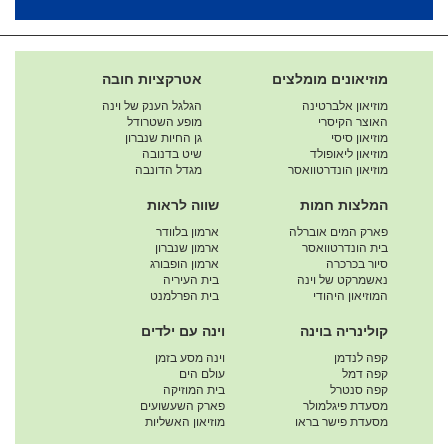
מוזיאונים מומלצים
אטרקציות חובה
מוזיאון אלברטינה
הגלגל הענק של וינה
האוצר הקיסרי
מופע השטרודל
מוזיאון סיסי
גן החיות שנברון
מוזיאון ליאופולד
שיט בדנובה
מוזיאון הונדרטוואסר
מגדל הדונבה
המלצות חמות
שווה לראות
פארק המים אוברלה
ארמון בלוודר
בית הונדרטוואסר
ארמון שנברון
סיור בכרכרה
ארמון הופבורג
נאשמרקט של וינה
בית העיריה
המוזיאון היהודי
בית הפרלמנט
קולינריה בוינה
וינה עם ילדים
קפה לנדמן
וינה מסע בזמן
קפה דמל
עולם הים
קפה סנטרל
בית המוזיקה
מסעדת פיגלמולר
פארק השעשועים
מסעדת פישר בראו
מוזיאון האשליות