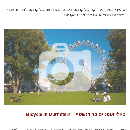
שופינג בעיר העתיקה של קרמס בקצה המדרחוב של קרמס לצד חנויות יין
ומזכרות תמצאו גם את מרכז הקניות...
טיולי אופניים בדורנשטיין - Bicycle in Durnstein
ספורט אתגרי לנופי עמק הווכאו אזור דורנשטיין מציע מסלולי טיולים