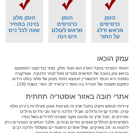
הזמן
הזמן
הזמן מלון
כרטיסים
כרטיסים
בוינה במחיר
מראש ודלג
מראש לעולם
שווה לכל כיס
על התור
הים וינה
עמק הוכאו
האתר המרכזי בחבל הארץ הוא מנזר מלק, מנזר בנדיקטני הממוקם
בראש צוק בגובה של חמישים מטרים מעל לנהר הדנובה. אטרקציה
נוספת היא הכפר דורנשטיין הנמצא תחת מצוק של סלעי בולט הידוע
כמקום משכנה של הטירה בה נאסר ריצ'ארד לב הארי בשנת 1192.
אתרי חובה באזור אוסטריה תחתית
עיירות הנופש והקיט בחבל ארץ זה מציעות מגוון פעילויות ביניהן גולף,
קזינו, מרכזי קניות גדולים, שבילי הליכה וריצה וגני ורדים גדולים
ומרהיבים. חבל ארץ זה מהווה מקור משיכה לתיירים בשל נופיו
המרשימים הכוללים אגמים והרים גבוהים, מלבד הנתונים הטבעיים ניתן
ליהנות מ- 24 פארקים, שלל אתרים היסטוריים ומסלולי הליכה רבים
ומגוונים בין כרמים המתמחים ייצור יין וכפרים ציוריים.