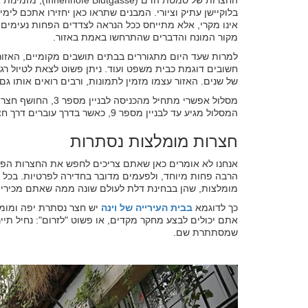
החצרות של סמטת ה
בלוקיישן עתיק וציורי. המבנים שתראו כאן יחזירו אתכם לימי
אינו מקרי, אלא מתייחס ככל הנראה לצדדים הפחות נעימים 
מקור המונח והדברים שהתרחשו באמת באזור.
למרות שעד היום מתגוררים בבתים תושבים מקומיים, האזור מ
חשובים דוגמת כבית משפט ועוד. ניתן פשוט לצאת לטיול רגל
של שנים. האזור עצמו מזמין לתמונות, ורבים רואים אותו גם
המסלול מגיע עד לבניין מספר 9, כאשר בדרך עוברים דרך חצרות עתיקות ומרהיבות.
חצרות מומלצות נסתרות
אנחנו לא אומרים כאן שאתם צריכים לחפש את החצרות הפנ
הרבה פחות מיוחד, ולפעמים מדובר בחדירה לפרטיות. בכל 
מומלצות, שהן בבחינת דלת לעולם שונה ממה שאתם מכירים
כך לדוגמא
בבית העירייה של וינה
יש חצר נסתרת יפה ומומ
אתם יכולים לבצע מחקר מקדים, או פשוט "לזרום": נחיל תיי
שמסתתרת שם.