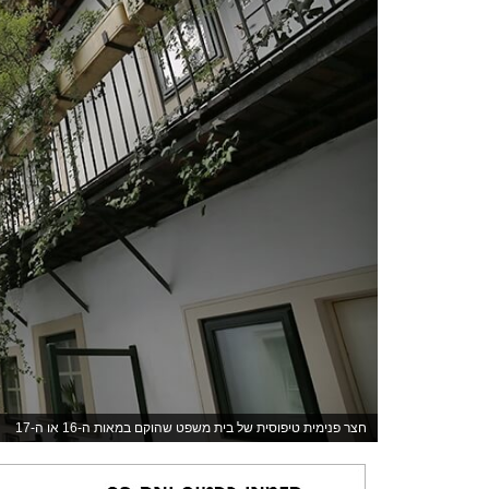
חצר פנימית טיפוסית של בית משפט שהוקם במאות ה-16 או ה-17