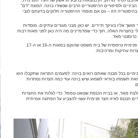
דם (Innenhofe Blutgasse), מזמינות אתכם לסיור מרתק. הן נמצאות ברובע הראשון של העיר הפנימית,
 הביניים ולסיפורים ההיסטוריים הרבים שנשזרו בוינה. המונח "דם"
בהיסטוריה הזו – גם אם מומחי ההיסטוריה חלוקים בדעתם לגבי
ושך אליו בעיקר תיירים. יש כאן מבני מגורים עתיקים, מוסדות
י בחצרות האלה, תוך כדי שמדמיינים מה היה כאן לפני מאות רבות
 כרומנטי מאד.
מסלול אפשרי מתחיל מהכניסה לבניין מספר 3, החושף חצר פנימית טיפוסית של בית משפט שהוקם במאות ה-16 או ה-17.
ימיים בכל מבנה שאתם רואים בוינה: לפעמים המראה שתקבלו הוא
זאת תשמחו בוודאי לשמוע שיש בוינה עוד כמה חצרות נסתרות
.
לצת מאד, או בבית הכנסת שטאט-טמפל. כדי לגלות את החצרות
רים הנכנס לאיזו חצר פנימית עשוי להצביע על הפתעה אמיתית