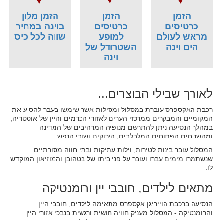
הזמן
הזמן
הזמן מלון
כרטיסים
כרטיסים
בוינה במחיר
מראש לעולם
למופע
שווה לכל כיס
הים וינה
השטרודל של
וינה
לאורך שבילי הבוצרים...
רכבת האקספרס עוברת במסלול ומסילות אשר שימשו בעבר להסיע את
המקומיים והמבקרים ממרכזי הערים לאזורי הכרמים והיין של אוסטריה,
במהלך הנסיעה ניתן להתרשם מנופיה המרהיבים של המדינה
ומהשטחים הפתוחים המלבלבים, הירוקים ושובי הנפש.
המסלול עובר בינות לטירות, וילות עתיקות ובתי חווה מסורתיים
שנשתמרו מימים עברו ועובר על פני ביתו של בטהובן והמוזיאון המוקדש
לו.
מתאים לילדים, חובבי יין ורומנטיקה
הנסיעה ברכבת הוייריגן אקספרס מתאימה לילדים, חובבי היין
והרומנטיקה - המסלול מעניק חוויה חושית ורגשית בנבכי אזורי היין