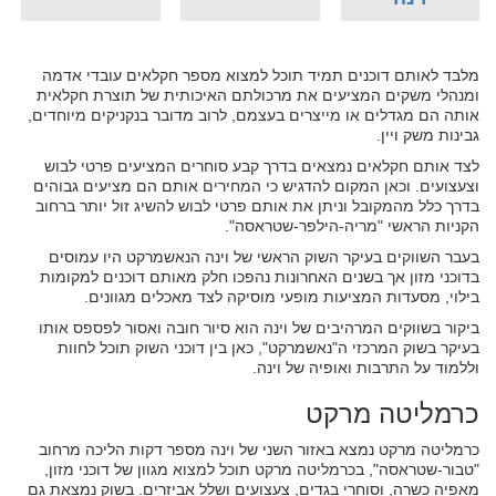
מלבד לאותם דוכנים תמיד תוכל למצוא מספר חקלאים עובדי אדמה
ומנהלי משקים המציעים את מרכולתם האיכותית של תוצרת חקלאית
אותה הם מגדלים או מייצרים בעצמם, לרוב מדובר בנקניקים מיוחדים,
גבינות משק ויין.
לצד אותם חקלאים נמצאים בדרך קבע סוחרים המציעים פרטי לבוש
וצעצועים. וכאן המקום להדגיש כי המחירים אותם הם מציעים גבוהים
בדרך כלל מהמקובל וניתן את אותם פרטי לבוש להשיג זול יותר ברחוב
הקניות הראשי "מריה-הילפר-שטראסה".
בעבר השווקים בעיקר השוק הראשי של וינה הנאשמרקט היו עמוסים
בדוכני מזון אך בשנים האחרונות נהפכו חלק מאותם דוכנים למקומות
בילוי, מסעדות המציעות מופעי מוסיקה לצד מאכלים מגוונים.
ביקור בשווקים המרהיבים של וינה הוא סיור חובה ואסור לפספס אותו
בעיקר בשוק המרכזי ה"נאשמרקט", כאן בין דוכני השוק תוכל לחוות
וללמוד על התרבות ואופיה של וינה.
כרמליטה מרקט
כרמליטה מרקט נמצא באזור השני של וינה מספר דקות הליכה מרחוב
"טבור-שטראסה", בכרמליטה מרקט תוכל למצוא מגוון של דוכני מזון,
מאפיה כשרה, וסוחרי בגדים, צעצועים ושלל אביזרים. בשוק נמצאת גם