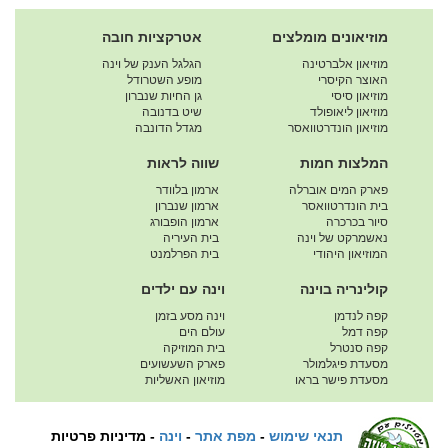
מוזיאונים מומלצים
אטרקציות חובה
מוזיאון אלברטינה
הגלגל הענק של וינה
האוצר הקיסרי
מופע השטרודל
מוזיאון סיסי
גן החיות שנברון
מוזיאון ליאופולד
שיט בדנובה
מוזיאון הונדרטוואסר
מגדל הדונבה
המלצות חמות
שווה לראות
פארק המים אוברלה
ארמון בלוודר
בית הונדרטוואסר
ארמון שנברון
סיור בכרכרה
ארמון הופבורג
נאשמרקט של וינה
בית העיריה
המוזיאון היהודי
בית הפרלמנט
קולינריה בוינה
וינה עם ילדים
קפה לנדמן
וינה מסע בזמן
קפה דמל
עולם הים
קפה סנטרל
בית המוזיקה
מסעדת פיגלמולר
פארק השעשועים
מסעדת פישר בראו
מוזיאון האשליות
תנאי שימוש
-
מפת אתר
-
וינה
-
מדיניות פרטיות