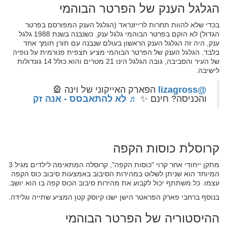
הגלגל הענק של הפרטר הבוהמי
בכדי שלא להוות תחרות לרייזנראד (הגלגל הענק המפורסם בפרטר
הגדול) לא הוקם בפרטר הבוהמי גלגל ענק. כשנבנה בשנת 1988 גלגל
ענק, היה זה הגלגל הענק הראשון בעולם שנבנה עם תורן תומך אחד
בלבד. הגלגל הענק של הפרטר הבוהמי מציע תצפית פנורמית על נופיה
של העיר והסביבה, גובה הגלגל הינו 21 מטרים והוא כולל 14 גונדולות
לישיבה.
@lizagross
הפארק האייקוני של וינה 🎡
והכניסה? חינם ✨
♬ לא להתאבסס - אנה זק
קרוסלת כוסות הקפה
מתקן ייחודי אחר קרוי "כוסות הקפה", קרוסלה המתאימה לילדים מגיל 3
המיוחד הוא שניתן לשלוט במהירות הסיבוב באמצעות סיבוב כוס הקפה
עצמו. כל משתתף יכול לקבוע את מהירות סיבוב הכוס קפה בו הוא יושב.
בנוסף ברחבי פארק הפראטר הישן ישנו קיוסק קטן המציע שתייה וגלידה.
ההיסטוריה של הפרטר הבוהמי