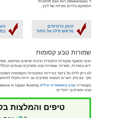
זי (Weikerlsee) הוא אגם מלאכותי
הממוקם בדרום מזרחה של לינץ...
הזמן כרטיסים
הזמ
מראש ודלג על התור
במח
שמורות טבע קסומות
הנוף הנשקף מנקודות התצפית הרבות מרשים ומהפנט, שפע ש
ידוע במכרות, מערות, שמורות טבע ופארקים עצומים הכוללים 
לא ניתן לדלג על ביקור בעיירות המקומיות והקסומות השוכנ
סקי. גם בלב הערים תמצאו פארקים וגני חיות ותוכלו להתח
בקטגוריה
טבע באוסטריה עילית
טבע ופארקים ייחודיים.