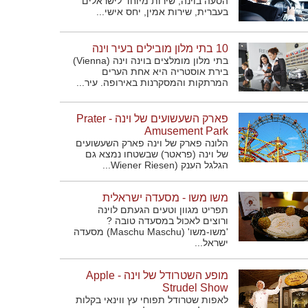
הסעה בוינה, שירות מיוחד לישראלים
בעברית, שירות אמין, יחס אישי...
10 בתי מלון מובילים בעיר וינה
בתי מלון מומלצים בוינה וינה (Vienna)
בירת אוסטריה היא אחת הערים
המרתקות והמסקרנות באירופה. עיר...
פארק השעשועים של וינה - Prater
Amusement Park
הלונה פארק של וינה פארק השעשועים
של וינה (פראטר) שבשטחו נמצא גם
הגלגל הענק (Wiener Riesen...
משו משו - מסעדה ישראלית
תפריט מגוון וטעים הגעתם לוינה
ורוצים לאכול במסעדה טובה ?
'משו-משו' (Maschu Maschu) מסעדה
ישראל...
מופע השטרודל של וינה - Apple
Strudel Show
לאפות שטרודל תפוחי עץ ווינאי בקלות