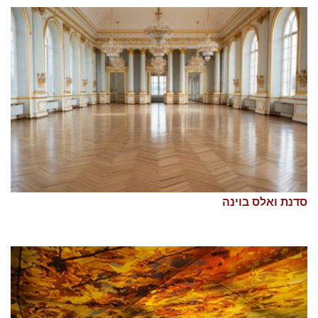
סדנת ואלס בוינה