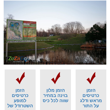
הזמן
הזמן מלון
הזמן
כרטיסים
בוינה במחיר
כרטיסים
מראש ודלג
שווה לכל כיס
למופע
על התור
השטרודל של