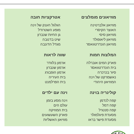
מוזיאונים מומלצים
אטרקציות חובה
מוזיאון אלברטינה
הגלגל הענק של וינה
האוצר הקיסרי
מופע השטרודל
מוזיאון סיסי
גן החיות שנברון
מוזיאון ליאופולד
שיט בדנובה
מוזיאון הונדרטוואסר
מגדל הדונבה
המלצות חמות
שווה לראות
פארק המים אוברלה
ארמון בלוודר
בית הונדרטוואסר
ארמון שנברון
סיור בכרכרה
ארמון הופבורג
נאשמרקט של וינה
בית העיריה
המוזיאון היהודי
בית הפרלמנט
קולינריה בוינה
וינה עם ילדים
קפה לנדמן
וינה מסע בזמן
קפה דמל
עולם הים
קפה סנטרל
בית המוזיקה
מסעדת פיגלמולר
פארק השעשועים
מסעדת פישר בראו
מוזיאון האשליות