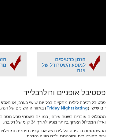
הזמן כרטיסים
הזמ
למופע השטרודל של
מרא
וינה
פסטיבל אופניים ורולרבלייד
פסטיבל רכיבה לילית מתקיים בכל יום שישי בערב, אז נאספים 
יום שישי (
Friday Nightskating
) באזוריה השונים של וינה.
ואילו המסלול הארוך ביותר מגיע לאורך 34 ק"מ של רכיבה.
ההשתתפות ברכיבה הלילית היא אטרקציה חינמית ומומלצת, כ
ורוח ספורטיבית ומובטחת לכם חוויה נהדרת.