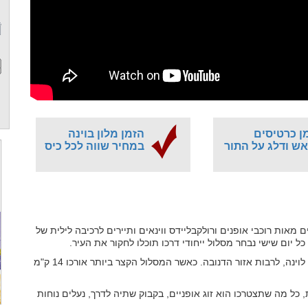
ן כרטיסים
הזמן מלון בוינה
ש ודלג על התור
במחיר שווה לכל כיס
מאות רוכבי אופנים ורולקבליידס ווינאים ותיירים לרכיבה לילית של
 כל יום שישי נבחר מסלול ייחודי דרכו תוכלו לחקור את העיר.
המסלולים עוברים בשטח עירוני, כמו גם בשטחי טבע מסביב לוינה, לרבות אזור הדנובה. כאשר המסלול הקצר ביותר אורכו 14 ק"מ
ל מה שתצטרכו הוא זוג אופניים, בקבוק שתיה לדרך, נעלים נוחות