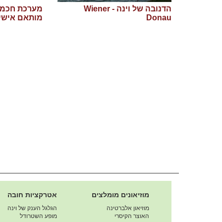
הדנובה של וינה - Wiener
מערכת חכמה
Donau
מותאם אישי
מוזיאונים מומלצים
אטרקציות חובה
מוזיאון אלברטינה
הגלגל הענק של וינה
האוצר הקיסרי
מופע השטרודל