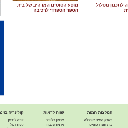
 לתכנון מסלול
מופע הסוסים המרהיב של בית
ת
הספר הספרדי לרכיבה
המלצות חמות
שווה לראות
קולינריה בוינה
פארק המים אוברלה
ארמון בלוודר
קפה לנדמן
בית הונדרטוואסר
ארמון שנברון
קפה דמל