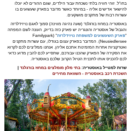
בחו"ל. זוהי חוויה בלתי נשכחת עבור הילדים, שגם ההורים לא יוכלו
להישאר אדישים אליה - במיוחד כאשר מדובר בפארק שעשועים בו
עשרות רבות של מתקנים מושקעים.
באוסטריה במחוז בורגלנד (שעה נהיגה מווינה) סמוך לאגם נויזידלרזה
והגבול של אוסטריה והונגריה יש פארק כזה בדיוק, העונה לשם המפתה
"
פארק השעשועים למשפחה נויזידלרזה
" (Familypark
Neusiedlersee). המדובר בפארק עצום בגודלו, עם עשרות מתקנים
ואטרקציות אחרות המזמינות אתכם אליהן. אנחנו ממליצים לכם לקרוא
את הסקירה של הפארק שהכנו עבורכם, שתסייע לכם להבין מדוע כדאי
לכם להכניס אותו לתכנית הטיול הקרוב שלכם באוסטריה.
שרות למטייל באוסטריה:
בתי מלון מומלצים במחוז בורגלנד
|
השכרת רכב באוסטריה - השוואת מחירים