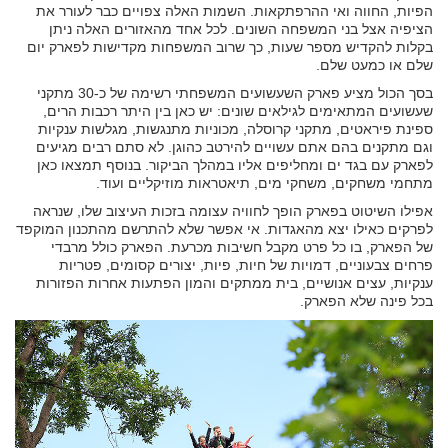
הפיות, החווה ואי ההרפתקאות. השמות האלה צפויים כבר לעורר את
הציפיה אצל בני המשפחה השונים. לכל אחד מהאזורים האלה ניתן
בקלות להקדיש מספר שעות, כך שרוב המשפחות מקדישות לפארק יום
שלם או כמעט שלם.
בסך הכול מציע פארק השעשועים המשפחתי רשימה של כ-30 מתקני
שעשועים המתאימים לגילאים שונים: יש כאן בין היתר רכבות הרים,
ספינת פיראטים, מתקני קרוסלה, מכוניות מתנגשות, מגלשות ענקיות
וגם מתקנים בהם אתם עשויים להירטב כהוגן. לא סתם רבים מגיעים
לפארק עם בגד ים ומחליפים אליו במהלך הביקור. בנוסף תמצאו כאן
מתחמי משחקים, משחקי מים, תיאטראות מוזיקליים ועוד.
אפילו השיטוט בפארק הופך לחוויה עצומה בזכות העיצוב שלו, שנראה
לפרקים כאילו יצא מהאגדות. אי אפשר שלא להתרשם מהתכנון המוקפד
של הפארק, בו כל פרט מקבל חשיבות מכרעת. הפארק כולל מרבדי
פרחים צבעוניים, דמויות של חיות, פיות, יצורים קסומים, פטריות
ענקיות, עצים אנושיים, בית ממתקים והמון הפתעות אחרות הפזורות
בכל פינה שלא הפארק.