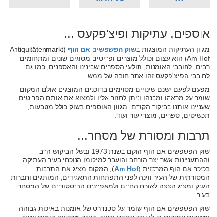
אוספים, עתיקות ופיצ'פקעס ...
מגוון העתיקות המוצגות ב
שוק הפשפשים אם הוף
(Antiquitätenmarkt
Am Hof) הוא עצום וכולל מוצרים ופריטים מסוגים שונים ומתחומים
רבים, לחובבי האומנות, תולעי הספרים שבינינו והאספנים, כמו גם
לחובבי הפיצ'פקעס זהו אתר חובה של ממש.
מפעם לפעם ישנם שינויים מסוימים בדוכנים המוצגים אולם המקום
שומר על מראהו ומבנהו וניתן לחזור אליו ולמצוא את אותם הפריטים
שעניינו אותנו בביקור הקודם. מגוון האוספים בשוק כולל מטבעות,
תכשיטים, ספרים, מוצרי עור ועוד.
תרבות ומסורת של מסחר...
שוק הפשפשים אם הוף הוקם בשנת 1973 ובשל הביקוש הרב
וההתעניינות אשר יצר הורחב והועבר למיקומו הנוכחי בעיר העתיקה
בכיכר אם הוף המרכזית (
Am Hof
), המקום מציג את התרבות
המסורתית של העיר ווינה לפני התפתחות התאגידים, המותגים וחברות
הענק ומציג הצצה לאורח החיים ולמאפיינים ההיסטוריים של המסחר
בעיר.
שוק הפשפשים אם הוף שומר על סטנדרט של אומנות באיכות גבוהה
ומוצרים עתיקים בעלי ערך אספני ורגשי. השוק מתקיים בימים שישי