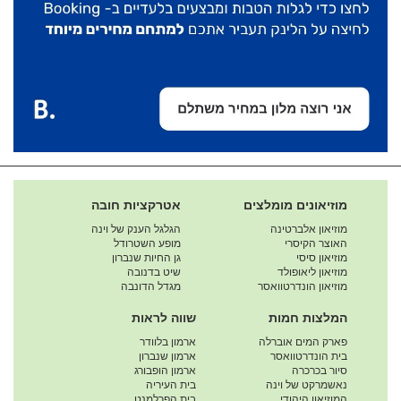
מוזיאונים מומלצים
אטרקציות חובה
מוזיאון אלברטינה
הגלגל הענק של וינה
האוצר הקיסרי
מופע השטרודל
מוזיאון סיסי
גן החיות שנברון
מוזיאון ליאופולד
שיט בדנובה
מוזיאון הונדרטוואסר
מגדל הדונבה
המלצות חמות
שווה לראות
פארק המים אוברלה
ארמון בלוודר
בית הונדרטוואסר
ארמון שנברון
סיור בכרכרה
ארמון הופבורג
נאשמרקט של וינה
בית העיריה
המוזיאון היהודי
בית הפרלמנט