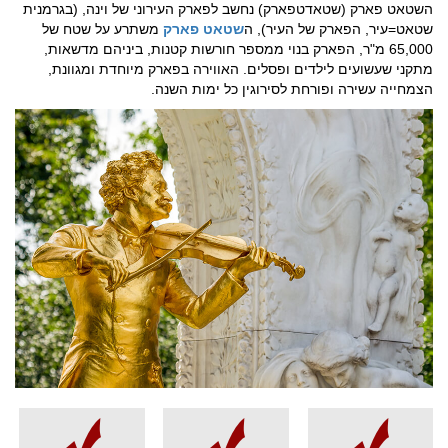
השטאט פארק (שטאדטפארק) נחשב לפארק העירוני של וינה, (בגרמנית
שטאט=עיר, הפארק של העיר), ה
שטאט פארק
משתרע על שטח של
65,000 מ"ר, הפארק בנוי ממספר חורשות קטנות, ביניהם מדשאות,
מתקני שעשועים לילדים ופסלים. האווירה בפארק מיוחדת ומגוונת,
הצמחייה עשירה ופורחת לסירוגין כל ימות השנה.