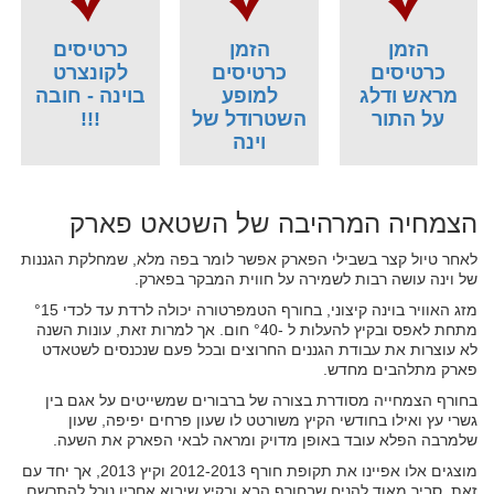
הזמן
הזמן
כרטיסים
כרטיסים
כרטיסים
לקונצרט
מראש ודלג
למופע
בוינה - חובה
על התור
השטרודל של
!!!
וינה
הצמחיה המרהיבה של השטאט פארק
לאחר טיול קצר בשבילי הפארק אפשר לומר בפה מלא, שמחלקת הגננות
של וינה עושה רבות לשמירה על חווית המבקר בפארק.
מזג האוויר בוינה קיצוני, בחורף הטמפרטורה יכולה לרדת עד לכדי °15
מתחת לאפס ובקיץ להעלות ל -°40 חום. אך למרות זאת, עונות השנה
לא עוצרות את עבודת הגננים החרוצים ובכל פעם שנכנסים לשטאדט
פארק מתלהבים מחדש.
בחורף הצמחייה מסודרת בצורה של ברבורים שמשייטים על אגם בין
גשרי עץ ואילו בחודשי הקיץ משורטט לו שעון פרחים יפיפה, שעון
שלמרבה הפלא עובד באופן מדויק ומראה לבאי הפארק את השעה.
מוצגים אלו אפיינו את תקופת חורף 2012-2013 וקיץ 2013, אך יחד עם
זאת, סביר מאוד להניח שבחורף הבא ובקיץ שיבוא אחריו נוכל להתרשם