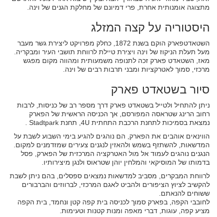
מתצוגה אומנותית אחרת, פרי דמיונם של מחלקת הגנים של וינה.
היסטוריה על קצה המזלג
השטאדטפארק הוקם בשנת 1872, כחלק מפרויקט ליצירת גשר מעבר
מעל תעלת הניקוז של וינה ויצירת טיילת לרווחת תושבי העיר ומבקריה.
מאז, השטאדט פארק זכה לתנופה משמעותית ומהווה מקום מפגש
מרכזי, סמוך לאטרקציות ומבני תרבות רבים של וינה.
סיור בשטאדט פארק
ניתן להתחיל ולטייל בשטאדט פארק דרך מספר רב של כניסות, לרבות
רחוב הרינג שטראסה המפורסם, אך הכניסה הראשית של הפארק
נמצאת בסמיכות לתחנת הרכבת התחתית 4U, תחנת Stadtpark .
הווינאים אוהבים את הפארק, הם נוהגים להגיע בימי השבוע לשבת על
המדשאות, להשתזף בשמש ולהאזין לנגנים צעירים שמזדמנים למקום.
הנגנים נוהגים לעמוד אל מול האטרקציה המרכזית של הפארק, פסל
בדמותו של המוסיקאי והמלחין יוהן שטראוס ולנגן מיצירותיו.
לרווחת המבקרים, מסביב למדשאות נמצאים ספסלים, בהם ניתן לשבת
להקשיב לציוץ הציפורים ולהביט לאגם המרכזי, לברווזים והברבורים
ששוחים להנאתם.
לחובבי הקפה, בפארק סמוך לכניסה בית קפה קטן ונחמד, בית הקפה
מציע קפה, עוגות, דברי מאפה ומנות קטנות וטעימות.