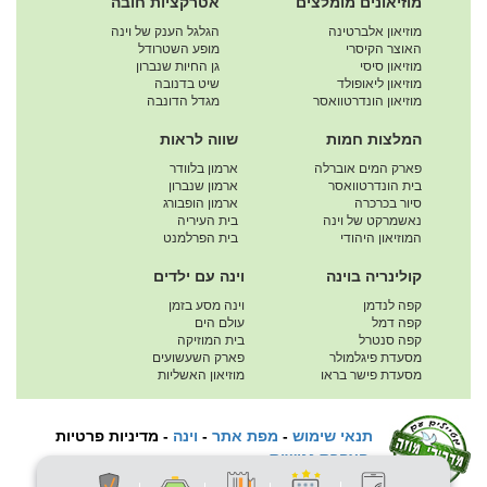
מוזיאונים מומלצים
אטרקציות חובה
מוזיאון אלברטינה
הגלגל הענק של וינה
האוצר הקיסרי
מופע השטרודל
מוזיאון סיסי
גן החיות שנברון
מוזיאון ליאופולד
שיט בדנובה
מוזיאון הונדרטוואסר
מגדל הדונבה
המלצות חמות
שווה לראות
פארק המים אוברלה
ארמון בלוודר
בית הונדרטוואסר
ארמון שנברון
סיור בכרכרה
ארמון הופבורג
נאשמרקט של וינה
בית העיריה
המוזיאון היהודי
בית הפרלמנט
קולינריה בוינה
וינה עם ילדים
קפה לנדמן
וינה מסע בזמן
קפה דמל
עולם הים
קפה סנטרל
בית המוזיקה
מסעדת פיגלמולר
פארק השעשועים
מסעדת פישר בראו
מוזיאון האשליות
תנאי שימוש
-
מפת אתר
-
וינה
-
מדיניות פרטיות
הצהרת נגישות