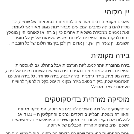
יין מקומי
פאבים מקומיים רבים מעדיפים להתמחות בסוג אחד של שתייה, כך
נולדו להם בוינה פאבים המציעים מבחר יינות מגוון מאוד אך לעומת
זאת נמנעים ממכירת משקאות אחרים כגון בירה. אז לאוהבי היין מומלץ
בחום לבקר באחד הפאבים וליהנות משפע טעימות של יין על סוגיו
השונים. יין צעיר ויין ישן, יין אדום ויין לבן בקיצור חלום של כל חובב יין.
בירה מקומית
בירה מחוברת יותר למנטליות הגרמנית אבל בהחלט גם לאוסטרית,
הפאבים בוינה שמתמחים במכירת בירה מציעים עשרות מינים של בירה,
בירה מקומית, בירה גרמנית, בירה לבנה, בירה שחורה, כל בירה והטעם
הארומטי שלה, ביקור בפאב בירה מקומית יכול בקלות להפוך לחוויית
טעימות יוצאת מהכלל.
מוסיקה מזרחית בדיסקוטקים
הדיסקוטקים של וינה נחשבים לטובים באירופה, המוסיקה מגוונת
והאווירה מעולה, הבליינים רוקדים ונהנים והתקליטן ה – DJ דואג
להעלות את הקצב ולחבר בין מגוון השירים הפופולאריים שמושמעים
השכם וערב בתחנות הרדיו והכבלים של אירופה.
אחת ההפתעות הנעימות שהיו לנו בדיסקוטק מקומי היה לשמוע מוסיקה