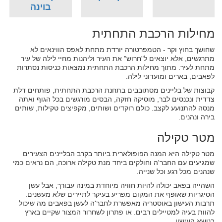
בוינה
מחילות הרכבת התחתית
שחושך בחוץ וקר - הטמפרטורה יורדת מתחת לאפס הווינאים לא
מתרגשים, אלא יוצאים ל"חרוש" את העיר וליהנות מחיי לילה של עיר
מתחת לעיר. מתוך מחילות הרכבת התחתית נמצאות כניסות נסתרות
לפאבים, בארים ומועדוני לילה.
קבוצות של בליינים מסתובבים בתחנת הרכבת התחתית, פותחים דלת
צדדית ונכנסים לבר, מוסיקה חזקה, הבסים מורגשים בכל הגוף ואתה
מנסה להתנועע לקצב. כולם רוקדים ושותים, מקפיצים טקילות, שותים
בירה ונהנים.
מטר טקילה
מטר טקילה היא המנה הפופולארית ביותר בקרב הבליינים הצעירים
שמגיעים עם החבר'ה וחולקים ביחד מנת טקילה ארוכה, הם נראים כמי
שנהנים מכל רגע וכל שנייה.
השהייה בפאב יכולה להיות חוויה מיוחדת במינה עבורך, אבל עשן
הסיגריות שאופף את המקום מפריע בעיקר לתיירים שלא מעשנים.
תרבות העישון באוסטריה מאפשרת לחבר'ה לעשן בפאבים מה שיכול
להוות בעיה למטיילים רבים. או פתרון לשחרור המצור שקיים בארץ
בנושא העישון.