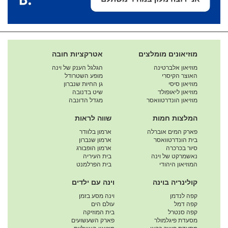
מוזיאונים מומלצים
אטרקציות חובה
מוזיאון אלברטינה
הגלגל הענק של וינה
האוצר הקיסרי
מופע השטרודל
מוזיאון סיסי
גן החיות שנברון
מוזיאון ליאופולד
שיט בדנובה
מוזיאון הונדרטוואסר
מגדל הדונבה
המלצות חמות
שווה לראות
פארק המים אוברלה
ארמון בלוודר
בית הונדרטוואסר
ארמון שנברון
סיור בכרכרה
ארמון הופבורג
נאשמרקט של וינה
בית העיריה
המוזיאון היהודי
בית הפרלמנט
קולינריה בוינה
וינה עם ילדים
קפה לנדמן
וינה מסע בזמן
קפה דמל
עולם הים
קפה סנטרל
בית המוזיקה
מסעדת פיגלמולר
פארק השעשועים