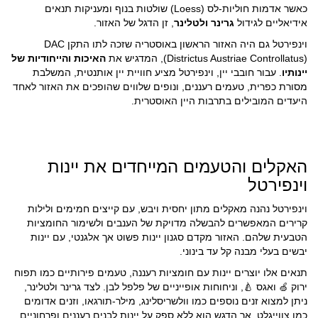
כאשר אדמות חוליות-לס (Loess) שולטות בנוף ומעניקות תנאים
אידיאליים לגידול
גרינר ולטלינר
, זן הדגל של האזור.
וינפירטל גם היה האזור הראשון באוסטריה שזכה לתו התקן DAC
(Districtus Austriae Controllatus), המדגיש את
האיכות והייחודיות של
יינותיו
. עבור חובבי יין, וינפירטל מציע חוויית יין אותנטית, המשלבת
מסורת כפרית, טעמים רעננים, ונופים שלווים שהופכים את האזור לאחד
היעדים המובילים בתרבות היין האוסטרית.
האקלים והטעמים המייחדים את יינות
וינפירטל
וינפירטל נהנה מאקלים מתון יחסית ויבש, עם קייצים חמימים ולילות
קרירים המאפשרים להבשלה מדויקת של הענבים ולשימור החומציות
הטבעית שלהם. האזור מקדם סגנון יינות פשוט אך אלגנטי, עם יינות
יבשים בעלי מבנה קל עד בינוני.
תנאים אלו יוצרים יינות עם חומציות רעננה, טעמים פירותיים כמו תפוח
ירוק
ואגס 🍐, וניחוחות אופייניים של פלפל לבן. לצד גרינר ולטלינר,
🍏
ניתן למצוא זנים נוספים כמו וולשריסלינג, מילר-תורגאו, וזנים אדומים
כמו צווייגלט, אך הדגש הוא ללא ספק על יינות לבנים רעננים ופרחוניים.