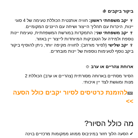
ביקור ביקבים
🍇
🍷
יקב משפחתי ראשון:
חוויה אותנטית הכוללת טעימה של 4 סוגי
יינות, היכרות עם תהליך הייצור ושיחה עם הייננים המקומיים.
🍷
יקב משפחתי שני:
התמקדות במורשת המשפחתית, טעימת יינות
נוספת ולמידה על הטכניקות המיוחדות לייצור יין באזור.
🍷
יקב שלישי
(לסיור מורחב): לחוויה מקיפה יותר, ניתן להוסיף ביקור
ביקב נוסף לטעימות נוספות של יינות מובחרים.
ארוחת צהריים או ערב
🍲
הסיור מסתיים בארוחה מסורתית (צהריים או ערב) הכוללת 2
מנות ומוגשת לצד יין איכותי.
🎫
להזמנת כרטיסים לסיור יקבים כולל הסעה
>>
מה כולל הסיור?
✔
הסעה הלוך חזור במיניבוס ממוזג ממקומות מרכזיים בוינה