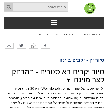
וינה
>
מה לעשות בוינה
>
סיור יין - יקבים בוינה
סיור יין - יקבים בוינה
סיור יקבים באוסטריה - במרחק
קצר מוינה 🍷
גלו את קסמו של אזור ויינווירטל (Weinviertel), רק 30 דקות נסיעה
מווינה, עם סיור יין חווייתי בקבוצה קטנה. במהלך הסיור, מבקרים בשני
יקבים משפחתיים (או שלושה, בהתאם לאפשרות שבוחרים), טועמים
יינות אוסטריים מובחרים ולומדים על המסורת רבת השנים של ייצור יין
במדינה. הסיור מסתיים בארוחה אוסטרית מסורתית בליווי יין מקומי,