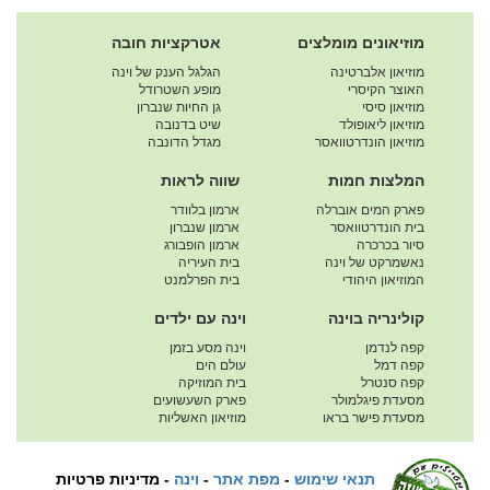
מוזיאונים מומלצים
אטרקציות חובה
מוזיאון אלברטינה
הגלגל הענק של וינה
האוצר הקיסרי
מופע השטרודל
מוזיאון סיסי
גן החיות שנברון
מוזיאון ליאופולד
שיט בדנובה
מוזיאון הונדרטוואסר
מגדל הדונבה
המלצות חמות
שווה לראות
פארק המים אוברלה
ארמון בלוודר
בית הונדרטוואסר
ארמון שנברון
סיור בכרכרה
ארמון הופבורג
נאשמרקט של וינה
בית העיריה
המוזיאון היהודי
בית הפרלמנט
קולינריה בוינה
וינה עם ילדים
קפה לנדמן
וינה מסע בזמן
קפה דמל
עולם הים
קפה סנטרל
בית המוזיקה
מסעדת פיגלמולר
פארק השעשועים
מסעדת פישר בראו
מוזיאון האשליות
תנאי שימוש
-
מפת אתר
-
וינה
-
מדיניות פרטיות