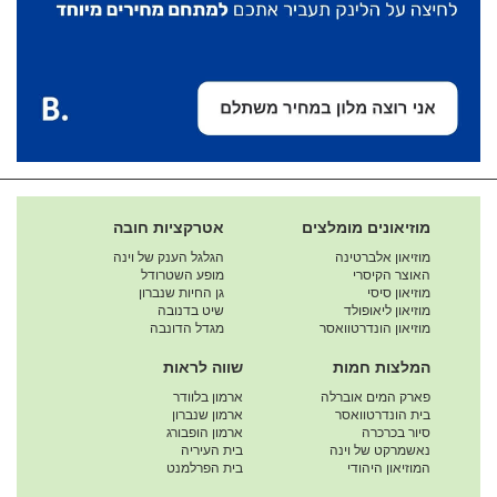
מוזיאונים מומלצים
אטרקציות חובה
מוזיאון אלברטינה
הגלגל הענק של וינה
האוצר הקיסרי
מופע השטרודל
מוזיאון סיסי
גן החיות שנברון
מוזיאון ליאופולד
שיט בדנובה
מוזיאון הונדרטוואסר
מגדל הדונבה
המלצות חמות
שווה לראות
פארק המים אוברלה
ארמון בלוודר
בית הונדרטוואסר
ארמון שנברון
סיור בכרכרה
ארמון הופבורג
נאשמרקט של וינה
בית העיריה
המוזיאון היהודי
בית הפרלמנט