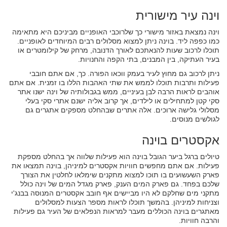
וינה עיר מישורית
וינה נמצאת באזור מישורי כך שלרוכבי האופניים מביניכם היא מתאימה
כמו כפפה ליד. בוינה ניתן למצוא מסלולים רבים המיוחדים לאופניים.
תוכלו לרכוב שעות להנאתכם לאורך הדנובה, מרחק של קילומטרים או
בעיר העתיקה, בין המבנים, בתי הקפה והחנויות.
ניתן לרכוב גם מחוץ לעיר בעמק ווכאו הפורה. כך, אם אתם חובבי
פעילות ותרבות תוכלו לממש את שתי האהבות הללו בו זמנית. אם אתם
אוהבים לראות הרבה לבן בעיניים, ממש בגבולותיה של וינה ישנו אתר
סקי קטן למתחילים או לילדים, אך קרוב אליה ישנם אתרי סקי בעלי
מסלולי גלישה ארוכים. אלה אתרים שבהחלט מספקים אתגרים גם
לגולשים מנוסים.
אקסטרים בוינה
טיולים ברגל ביער הגובל בוינה הוא פעילות שלווה אך בהחלט מספקת
פעילות. אם אתם מחפשים חוויות אקסטרים למיניהן, בוינה תמצאו את
פארק השעשועים בו תוכו למצוא מתקנים שימלאו לחלטין את הצורך
שלכם בפחד. גם פארק המים הענק, פארק מגדל המים של וינה כולל
מתקני מים שחלקם לא היו מביישים אף חובב אקסטרים המנוסה בבנג'י
וצניחות למיניהן. בהמשך תוכלו לראות מספר הצעות למסלולים
מאתגרים בוינה הכוללים מעבר למראות הנפלאים של העיר גם פעילות
והרבה חוויות.