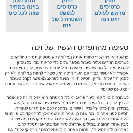
הזמן
הזמן
הזמן מלון
כרטיסים
כרטיסים
בוינה במחיר
מראש לעולם
למופע
שווה לכל כיס
הים וינה
השטרודל של
וינה
טעימה מהתפריט העשיר של וינה
פראג היא עיר שכדי לחוות אותה במלואה לא מספיק תמיד טיול שלם,
כשרבים חוזרים אליה כעבור מספר שנים כדי לראות עוד. כל ניסיון
להכניס את כל מה שהעיר מציעה בטיול יומי מיעד אחר, לכן, הוא בלתי
אפשרי ולא עושה כבוד עם העיר היפה הזו, שצריך לחוות במלואה ולא רק
לסמן "וי" עליה. עדיין, הטיול היומי מוינה לפראג מאפשר לקבל טעימה
ראויה בהחלט מפראג, כשכמו כל טעימה ממאכל איכותי – תשאיר אתכם
עם טעם של עוד.
כשעורכים טיול יומי בעיר פראג, מילת המפתח היא יעילות. זה לא אומר
שצריך לרוץ בין כל האתרים התיירותיים שיש בעיר: אתם בטיול, ולא
במירוץ, ואין פרס של מיליון שקלים שמחכה לכם אם תגיעו לנקודת
הסיום לפני אחרים. מה שזה כן אומר הוא שמומלץ להתמקד בטופ ובטופ
של האתרים של פראג, תוך הגעה לאזורים בהם ממוקמים כמה שיותר
מבין אתרי החובה. במילים אחרות: טיול יומי בפראג יתמקד לרוב
באתרים ל"מתחילים", ופחות באתרים ל"מתקדמים / מרחיקי לכת", גם