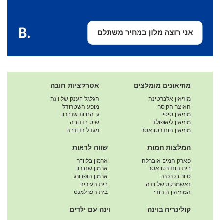
מוזיאונים מומלצים
אטרקציות חובה
מוזיאון אלברטינה
הגלגל הענק של וינה
האוצר הקיסרי
מופע השטרודל
מוזיאון סיסי
גן החיות שנברון
מוזיאון ליאופולד
שיט בדנובה
מוזיאון הונדרטוואסר
מגדל הדונבה
המלצות חמות
שווה לראות
פארק המים אוברלה
ארמון בלוודר
בית הונדרטוואסר
ארמון שנברון
סיור בכרכרה
ארמון הופבורג
נאשמרקט של וינה
בית העיריה
המוזיאון היהודי
בית הפרלמנט
קולינריה בוינה
וינה עם ילדים