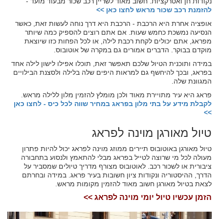
נקודות חן ואטרקציות. חשוב מאוד לשריין רכב שכור מבעוד מועד -
להזמנת רכב שכור מראש לחצו כאן >>
אופציה אחרת היא הרכבת - הרכבת היא דרך נוחה לעשות זאת, כאשר
הנסיעה נמשכת כחמש שעות. אם אתם רוצים להספיק כמה שיותר
מפראג, אתם יכולים לקחת רכבת לילה, או לכל הפחות כזו שיוצאת
מוקדם בבוקר. הדברים אמורים גם במקרה של אוטובוס.
במידה ותוכנית הטיול שלכם תאפשר זאת, תוכלו אפילו לישון לילה אחד
בפראג, ובכך להיחשף גם למראות היפים שלה בלילה ולסצנת הבילויים
המגוונת שלה.
פראג היא עיר מתויירת מאוד ולכן מומלץ להזמין מלון ללילה מראש.
לקבלת מידע על בתי מלון בפראג במחיר שווה לכל כיס - לחצו כאן
>>
טיול מאורגן מוינה לפראג
טיול מאורגן באוטובוס תיירים ממוזג מוינה לפראג יכול להיות פתרון
מעולה לכל מי שרוצה לטייל בפראג מבלי להתאמץ ולנסוע בתחבורה
ציבורית או לשכור רכב. לאוטובוס מצורף מדריך טיולים שמסביר על
הדרך, ההיסטוריה ונקודות ציון חשובות בעיר פראג. במידה ובחרתם
לצאת בטיול מאורגן חשוב מאוד להזמין מקומות מראש.
הזמן עכשיו טיול יומי מוינה לפראג >>