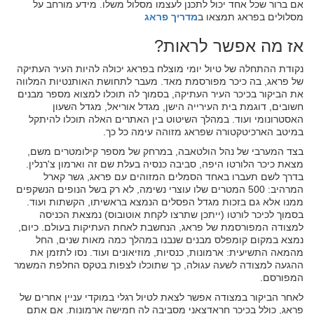
אם ברור שכל אחד יכול לתכנן לעצמו מסלול משלו. מידע מורחב על
מסלולים בפראג תמצאו ב
מדריך פראג
אז מה אפשר לראות?
נקודת ההתחלה של טיול יומי מוצלח בפראג יכולה להיות העיר העתיקה
של פראג, בה כיכר מפורסמת מאד. מעבר לתחושת האותנטיות המלווה
את הביקור בכיכר העיר העתיקה, בסמוך לה תוכלו למצוא מספר מבנים
חשובים, דוגמת בית העירייה הישן, מגדל אוריאל, מגדל השעון
האסטרונומי ועוד. במהלך השיטוט בין האתרים האלה תוכלו להיתקל
במיטב הארכיטקטורה שפראג מזוהה עימה כל כך.
בצד המערבי של נהל הולטאבה, במרחק של מספר קילומטרים משם,
מצאת כיכר הלורטו היפה, סביבה כנסיה בעלת שם זה וארמון צ'רנלין.
בדרך לשם תעברו באחד הסמלים המזוהים עם פראג, גשר קארל
המרהיב: 500 המטרים שלו עוצרי נשימה, לא רק בשל הנופים הנשקפים
ממנו אלא גם בזכות מגדל הפסלים הנמצא בראשיתו, הקשתות ועוד.
בסמוך לכיכר לורטו (ייתכן שתרצו לקחת אוטובוס) נמצאת הכניסה
למצודה המפורסמת של פראג, הנחשבת לאחת העתיקות בעולם. כיום,
נמצא במקום קומפלס מבנים שנבנו במהלך כמה מאות שנים, החל
מהמאה התשיעית: ארמונות, כנסיות, מוזיאונים ועוד. נסו לתזמן את
ההגעה למצודה לשעה עגולה, כך שתוכלו לצפות בטקס החלפת המשמר
המפורסם.
לאחר הביקור במצודה אפשר לצאת לטיול רגלי במוקדי עניין אחרים של
פראג, כולל בכיכר חראדצאני מסביבה לה חמישה ארמונות. אם אתם