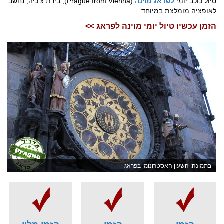
טיול כוכב יומי
לפראג מוינה
(Prague from Vienna), בירת צ'כיה, נחשב
לאופציה מומלצת במיוחד.
הזמן עכשיו טיול יומי מוינה לפראג >>
בתמונה: השעון האסטרונומי בפראג