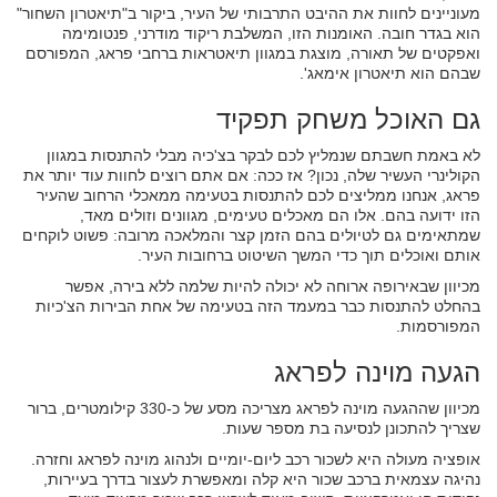
מעוניינים לחוות את ההיבט התרבותי של העיר, ביקור ב"תיאטרון השחור"
הוא בגדר חובה. האומנות הזו, המשלבת ריקוד מודרני, פנטומימה
ואפקטים של תאורה, מוצגת במגוון תיאטראות ברחבי פראג, המפורסם
שבהם הוא תיאטרון אימאג'.
גם האוכל משחק תפקיד
לא באמת חשבתם שנמליץ לכם לבקר בצ'כיה מבלי להתנסות במגוון
הקולינרי העשיר שלה, נכון? אז ככה: אם אתם רוצים לחוות עוד יותר את
פראג, אנחנו ממליצים לכם להתנסות בטעימה ממאכלי הרחוב שהעיר
הזו ידועה בהם. אלו הם מאכלים טעימים, מגוונים וזולים מאד,
שמתאימים גם לטיולים בהם הזמן קצר והמלאכה מרובה: פשוט לוקחים
אותם ואוכלים תוך כדי המשך השיטוט ברחובות העיר.
מכיוון שבאירופה ארוחה לא יכולה להיות שלמה ללא בירה, אפשר
בהחלט להתנסות כבר במעמד הזה בטעימה של אחת הבירות הצ'כיות
המפורסמות.
הגעה מוינה לפראג
מכיוון שההגעה מוינה לפראג מצריכה מסע של כ-330 קילומטרים, ברור
שצריך להתכונן לנסיעה בת מספר שעות.
אופציה מעולה היא לשכור רכב ליום-יומיים ולנהוג מוינה לפראג וחזרה.
נהיגה עצמאית ברכב שכור היא קלה ומאפשרת לעצור בדרך בעיירות,