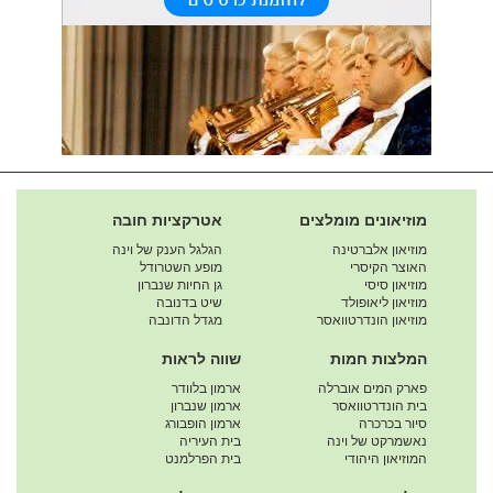
מוזיאונים מומלצים
אטרקציות חובה
מוזיאון אלברטינה
הגלגל הענק של וינה
האוצר הקיסרי
מופע השטרודל
מוזיאון סיסי
גן החיות שנברון
מוזיאון ליאופולד
שיט בדנובה
מוזיאון הונדרטוואסר
מגדל הדונבה
המלצות חמות
שווה לראות
פארק המים אוברלה
ארמון בלוודר
בית הונדרטוואסר
ארמון שנברון
סיור בכרכרה
ארמון הופבורג
נאשמרקט של וינה
בית העיריה
המוזיאון היהודי
בית הפרלמנט