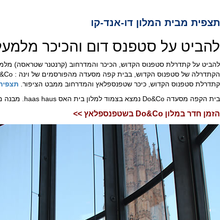
תצפית מבית המלון דו-אנד-קו
להביט על סטפנס דום והכיכר מלמע
להביט על קתדרלת סטפנוס הקדוש, הכיכר והמדרחוב (קרנטנר שטראסה) מלמ
קתדרלת סטפנוס הקדוש, כיכר שטפנספלאץ והמדרחוב ממבט הציפור.
תצפית 
בית הקפה מסעדה Do&Co נמצא בצמוד למלון בית האס haas haus. מבנה מודרני מצופה מראות עליו משתקפת דמותה של
הזמן חדר במלון Do&Co בשטפנספלאץ >>