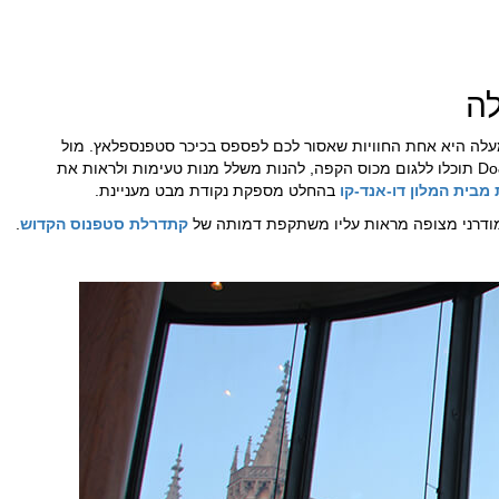
לה
עלה היא אחת החוויות שאסור לכם לפספס בכיכר סטפנספלאץ. מול
הקתדרלה של סטפנוס הקדוש, בבית קפה מסעדה מהפורסמים של וינה : Do&Co תוכלו ללגום מכוס הקפה, להנות משלל מנות טעימות ולראות את
מבית המלון דו-אנד-קו
בהחלט מספקת נקודת מבט מעניינת.
קתדרלת סטפנוס הקדוש
.