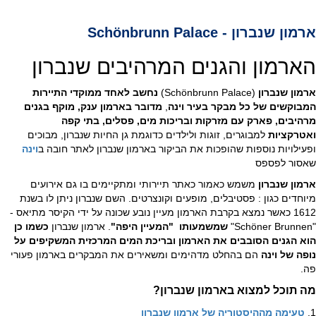
ארמון שנברון - Schönbrunn Palace
הארמון והגנים המרהיבים שנברון
ארמון שנברון
(Schönbrunn Palace)
נחשב לאחד ממוקדי התיירות
המבוקשים של כל מבקר בעיר וינה
,
מדובר בארמון ענק, מוקף בגנים
מרהיבים, פארק עם מזרקות ובריכות מים, פסלים, בתי קפה
ואטרקציות
למבוגרים, זוגות ולילדים כדוגמת גן החיות שנברון, מבוכים
ופעילויות נוספות שהופכות את הביקור בארמון שנברון לאתר חובה ב
וינה
שאסור לפספס
ארמון שנברון
משמש כאמור כאתר תיירותי ומתקיימים בו גם אירועים
מיוחדים כגון : פסטיבלים, מופעים וקונצרטים. השם שנברון ניתן לו בשנת
1612 כאשר נמצא בקרבת הארמון מעיין נובע שכונה על ידי הקיסר מתיאס -
"Schöner Brunnen"
שמשמעותו "המעיין היפה"
. ארמון שנברון
כשמו כן
הוא הגנים הסובבים את הארמון ובריכת המים המרכזית המשקיפים על
נופה של וינה
הם בהחלט מדהימים ומשאירים את המבקרים בארמון פעורי
פה.
מה תוכל למצוא בארמון שנברון?
1.
טעימה מההיסטוריה של ארמון שנברון