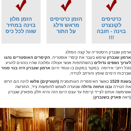
כרטיסים
הזמן כרטיסים
הזמן מלון
לקונצרט
מראש ודלג
בוינה במחיר
בוינה - חובה
על התור
שווה לכל כיס
!!!
ארמון שנברון היסטוריה על קצה המזלג
ארמון שנברון
שימש בעבר את קיסרי אוסטריה,
הקיסרים האוסטריים נהגו
לערוך נשפים גדולים
בהשתתפות אנשי אצולה ומלוכה שהיו נוהגים להגיע
מכל רחבי אירופה. במקור במקום בו עומד היום
ארמון שנברון היה בנוי מנזר
שברבות הימים שופץ והורחב לטירה.
בשנת 1529
כאשר האימפריה העותומנית
(הטורקים) פלשו
לוינה הם הרסו
את הטירה
ובנו אחוזה גדולה
שנועדה לשמש לחופשות ציד, החורשה
ששימשה אותם לצייד קיימת עד עצם היום הזה והיא חלק מפארק שנברון
(ראה
פארק בשנברון
).