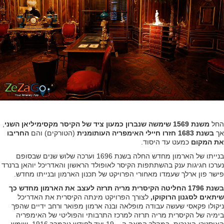
החל
משנת 1569 שימשה שנברון כמעון ציד של הקיסר מקסימיליאן השני
,
אך
בשנת 1683 חזרו חיילי האימפריה העותומנית
(הטורקים) והם
החריבו
את המקום
כמעט עד היסוד.
בנייתו של הארמון מחדש החלה בשנת 1696 וערכה שלוש שנים שבסופם
נערכו חגיגות ענק בהשתתפות הקיסר לאופולד הראשון והאדריכל יוהאן ברנרד
פישר פון ארלך שעמדו מאחורי הפרויקט של תכנון הארמון ובנייתו מחדש.
בשנת 1796 החליטה הקיסרית מריה תרזה לעצב את הארמון מחדש כך
שיתאים לסגנון הרוקוקו,
לצורך הפרויקט מינתה הקיסרית את האדריכל
ניקולו פקאסי שעשה עבודה מופלאה ובנה ארמון מפואר ורחב ידיים שהפך
בימיה של הקיסרית מריה תרזה למרכז התרבותי והפוליטי של האימפריה
האוסטרו-הונגרית. במהלך המאה ה – 19 ועד לחודש נובמבר 1916, שימש