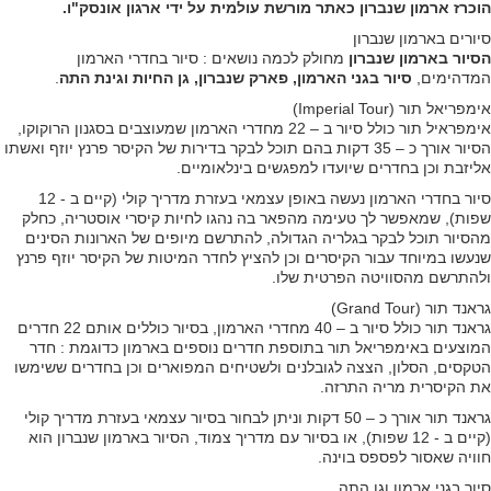
הוכרז ארמון שנברון כאתר מורשת עולמית על ידי ארגון אונסק"ו.
סיורים בארמון שנברון
הסיור בארמון שנברון
מחולק לכמה נושאים : סיור בחדרי הארמון
המדהימים,
סיור בגני הארמון, פארק שנברון, גן החיות וגינת התה
.
אימפריאל תור (Imperial Tour)
אימפראיל תור כולל סיור ב – 22 מחדרי הארמון שמעוצבים בסגנון הרוקוקו,
הסיור אורך כ – 35 דקות בהם תוכל לבקר בדירות של הקיסר פרנץ יוזף ואשתו
אליזבת וכן בחדרים שיועדו למפגשים בינלאומיים.
סיור בחדרי הארמון נעשה באופן עצמאי בעזרת מדריך קולי (קיים ב - 12
שפות), שמאפשר לך טעימה מהפאר בה נהגו לחיות קיסרי אוסטריה, כחלק
מהסיור תוכל לבקר בגלריה הגדולה, להתרשם מיופים של הארונות הסינים
שנעשו במיוחד עבור הקיסרים וכן להציץ לחדר המיטות של הקיסר יוזף פרנץ
ולהתרשם מהסוויטה הפרטית שלו.
גראנד תור (Grand Tour)
גראנד תור כולל סיור ב – 40 מחדרי הארמון, בסיור כוללים אותם 22 חדרים
המוצעים באימפריאל תור בתוספת חדרים נוספים בארמון כדוגמת : חדר
הטקסים, הסלון, הצצה לגובלנים ולשטיחים המפוארים וכן בחדרים ששימשו
את הקיסרית מריה התרזה.
גראנד תור אורך כ – 50 דקות וניתן לבחור בסיור עצמאי בעזרת מדריך קולי
(קיים ב - 12 שפות), או בסיור עם מדריך צמוד, הסיור בארמון שנברון הוא
חוויה שאסור לפספס בוינה.
סיור בגני ארמון וגן התה