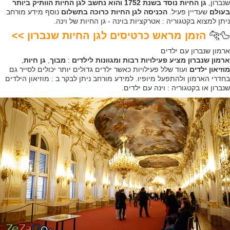
שנברון,
גן החיות נוסד בשנת 1752 והוא נחשב לגן החיות הוותיק ביותר
בעולם
שעדיין פעיל.
הכניסה לגן החיות כרוכה בתשלום
נוסף מידע מורחב
ניתן למצוא בקטגוריה : אטרקציות בוינה - גן החיות של וינה.
🦆​🐆​
הזמן מראש כרטיסים לגן החיות שנברון >>
ארמון שנברון עם ילדים
ארמון שנברון מציע פעילויות רבות ומגוונות לילדים
:
מבוך
,
גן חיות
,
מוזיאון ילדים
ועוד שלל פעילויות כאשר ילדים גדולים יותר יכולים לסייר גם
בחדרי הארמון ולהתפעל מיופיו. למידע מורחב ניתן לבקר ב : מוזיאון הילדים
שנברון או בקטגוריה : וינה עם ילדים.