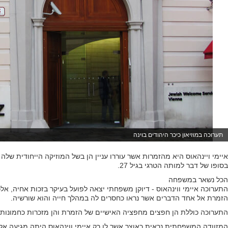
תערוכה במוזיאון כיכר היהודים בוינה
איימי ויינהאוס היא מהזמרות אשר עוררו עניין הן בשל המוזיקה הייחודית של
בסופו של דבר למותה הטרגי בגיל 27.
הכל נשאר במשפחה
התערוכה איימי ווינהאוס - דיוקן משפחתי יצאה לפועל בעיקר בזכות אחיה, אל
הזמרת אל אחד הדברים אשר נראו כחסרים לה במהלך חייה והוא שורשיה.
התערוכה כוללת הן חפצים מחפציה האישיים של הזמרת והן מזכרות כחמונות
המזוודה המשפחתית נראית כאוצר אשר לו רק איימי ווינהאוס היתה מגיעה אליו 