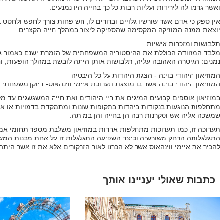
ואשר גרמו לה לירידות ועליות רבות כל כך בחייה היו נמנעים.
אין ספק כי אדם אשר שורשיו גלויים וברורים לו, חש פחות צורך לחפש ולחטט 
יוצאת ממנה המוזיקה המקסימה שהספיקה ליצור במהלך חייה הקצרים.
תלבושות ומזכרות אישיות
מלבד המזוודה הכוללת את ההיסטוריה המשפחתית של הזמרת ישנם כאמור גם 
נמנים: הגיטרה האהובה עליה, תלבושות אותן היתה לובשת במהלך הופעות, ו
המוזיאון היהודי בוינה - הצגת היהדות על כל היבטיה
המוזיאון היהודי בוינה אשר בו מוצגת תערוכת איימי ווינהאוס- דיוקן משפחתי
במוזיאון אוספים קבועים המיגים את חיי היהודים ואת חייה המשגשגים עד
מתחלפות הנוגעות בנקודות ביהדות בתקופות שונות ומתמקדת בדמויות או א
שמשכה אליה אש וסקרנות רבה הן בחייה והן במותה.
תערוכה זו, כמו תערוכות מתחלפות אחרות במוזיאון משלבת מספר תחומי אמנות
התגלגלותה הרחק משורשיה וכיצד השפיעה התגלגלות זו על אחת מבנות המש
להכיר את איימי ווינהאוס אשר לא הכרנו לאור הזרקורים אלא את זו אשר היתה
כתבות שאולי יעניינו אותך