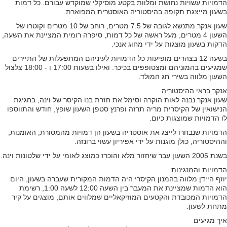
הדמויות עשויות נחושת ומלוות בקטע מוסיקלי שמוקדש עבורם. כל דמות
בשעון מייצגת תקופה בהיסטוריה האוסטרית המפוארת.
שעון אנקר מתנשא לגובה של 7.5 מטרים, רוחב של 10 מטרים וקוטרו של
השעון 4 מטרים, מעל ראשה של כל דמות, סיפרה רומית המציינת את השעה,
הדקות בשעון מוצגות על ידי מחוג אנכי.
בשעה 12 בצהרים מופיעות כל הדמויות לעיניהם המתפעלות של התיירים
שמגיעים בהמוניהם ומצטופפים בכיכר. ואילו בשעות 17:00 ו - 18:00 צלצול
השעון מלווה בשירי חג המולד.
אנקר בראי ההיסטוריה
שעון אנקר נבנה לאות הוקרה וסימל את חזרת בנו הקיסר של וינה, בחגיגת
הנישואין של הקיסרית מריה תרזה ופרנץ סטפן השעון שופץ, חודש והתווספו
לו הדמויות שמוצגות כיום.
הדמויות שנבחרו לייצג את אוסטריה בשעון הן דמויות מהמסורת, האומנות,
וההיסטוריה, כולן מוגנות על ידי אפיריון עשוי ברונזה.
בשנת 2005 השעון עבר שיחזור מלא והוכרז כמוצג לאומי על ידי שלטונות וינה.
הדמויות והמנגינות
יוזף היידן מלווה בהמנון הקיסרי היה הדמות המקורית שעברה בשעון, היום
הוא הדמות שמציינת את המעבר בין השעה 12:00 לשעה 1:00, רשימת
הדמויות המכובדת והקטעים המוזיקאליים שמלווים אותם, מוצגים על קיר
מתחת לשעון.
איך מגיעים