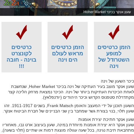
שעון אנקר בכיכר Hoher Market
הזמן כרטיסים
הזמן כרטיסים
כרטיסים
למופע
מראש לעולם
לקונצרט
השטרודל של
הים וינה
בוינה - חובה
וינה
!!!
כיכר השעון של וינה
שעון אנקר מוצב בעיר העתיקה של וינה בכיכר Hoher Market, שנחשבת
לאחת הכיכרות העתיקות ביותר של וינה. הכיכר נמצאת מרחק הליכה קצר
מקתדרלת סטפנוס הקדוש וכיכר היהודים (יודנפלאץ).
השעון תוכנן על ידי המעצב והאומן Frank Matsch, בשנים 1911-1917. זהו
שעון תלוי, בנוי בצורת גשר שמחבר בין שני הבניינים של חברת הביטוח אנקר.
שעון אנקר חתיכת יצירת אומנות
שעון אנקר היא יצירת אומנות מיוחדת במינה, שעון בעיצוב ארט נבו, מאחוריו
מתחבאת תיבת נגינה, בכל שעה עגולה מוצגת דמות או שתיים (תלוי בשעה),