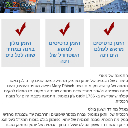
הזמן כרטיסים
הזמן כרטיסים
הזמן מלון
מראש לעולם
למופע
בוינה במחיר
הים וינה
השטרודל של
שווה לכל כיס
וינה
התמונה של מארי
סיפורה של הכנסיה של יוהאן נפומוק מתחיל כמאה שנים קודם לכן כאשר
תמונה של קדושה מקומית בשם Mary Pötsch ניצלה מספר פעמים, פעם
אחת משריפה ולאחר מספר שנים מסופה שהיתה במקום. אז הוחלט להקים
קפלה שהוקדשה ב- 1736 לסנט ג'ון נפומוק. התמונה ניצבת היום על מזבח
הכנסיה.
מגדל מחודד ושעון בולט
הכנסיה של יוהאן נפומוק עברה מספר שיפוצים והרחבות עד שנבנתה מחדש
במקומה הנוכחי. מבנה הכנסיה של יוהאן נפומוק בולט בזכות המגדל בעל הגג
הירוק והמחודד והשעון הבולט שעליו. בתוך הכנסיה של יוהאן נפומוק מזבח