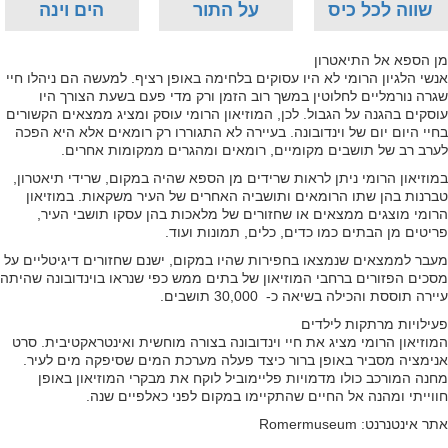
שווה לכל כיס
על התור
הים וינה
מן הספא אל התיאטרון
אנשי הלגיון הרומי לא היו עסוקים בלחימה באופן רציף. למעשה הם ניהלו חיי
שגרה נורמליים לחלוטין במשך רוב הזמן ורק מדי פעם בשעת הצורך היו
עוסקים בהגנה על הגבול. לכן, המוזיאון הרומי עוסק ומציג ממצאים הקשורים
בחיי היום יום של וינדובונה. בעיירה לא התגוררו רק רומאים אלא היא הפכה
לערב רב של תושבים מקומיים, רומאים ומהגרים ממקומות אחרים.
במוזיאון הרומי ניתן לראות שרידים מן הספא שהיה במקום, שרידי תיאטרון,
טברנות בהן שתו הרומאים ותושביה האחרים של העיר משקאות. במוזיאון
הרומי מוצגים ממצאים או שחזורים של מלאכות בהן עסקו תושבי העיר,
פריטים מן הבתים כמו כדים, כלים, תמונות ועוד.
מעבר לממצאים שנמצאו בחפירות שהיו במקום, ישנם שחזורים דיגיטליים על
מסכים הפזורים ברחבי המוזיאון של בתים ממש כפי שנראו בוינדובונה שהיתה
עיירה תוססת והכילה בשיאה כ- 30,000 תושבים.
פעילויות מרתקות לילדים
המוזיאון הרומי מציג את חיי וינדובונה בצורה מוחשית ואינטראקטיבית. סרט
אנימציה מסביר באופן ברור כיצד פעלה מערכת המים שסיפקה מים לעיר.
מחנה המורכב כולו מדמויות פליימוביל לוקח את מבקרי המוזיאון באופן
חווייתי ומהנה אל החיים שהתקיימו במקום לפני כאלפיים שנה.
אתר אינטנרנט: Romermuseum