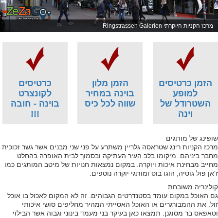
מרכז הקניות היוקרתי Ringstrassen Galerien
הזמן כרטיסים
הזמן מלון
כרטיסים
למופע
בוינה במחיר
לקונצרט
השטרודל של
שווה לכל כיס
בוינה - חובה
וינה
!!!
שופינג של מותגים
מרכז הקניות רינג שטראסה גלריין משתרע על פני שני מבנים אשר גשר זכוכית
מחבר ביניהם. מיקומו בלב העיר העתיקה ובסמוך לבית האופרה בהחלט
מחייב מבחינת איכות ויוקרה. במקום נמצאות חנויות של מיטב המותגים כמו
ז'אן פול גוטיה, הוגו בוס ומותגי יוקרה נוספים.
קולינריה משובחת
גם האוכל במקום עומד בסטנדרטים הגבוהים. זה לא המקום לאכול בו אוכל
זול. את ההמבורגרים או האוכל האסייתי המהיר מחליפים סושי איכותי
וטאפאס בר מסוגנן. תמצאו כאן בעיקר בני מעמד בינוני וגבוה אשר הבילוי