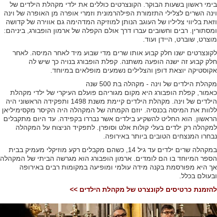
בימי ראשון בשעות הבוקר. הקונצרטים כוללים את ילדי מקהלת הילדים של
וינה השרים לצלילי התזמורת הפילהרמונית וזמרי אופרה מן האופרה של וינה
וזאת בליווי צליליו של העוגב הנותן למוזיקה המדהימה גם אווירה של קדושה
ומסתורין. רבים וחשובים עברו דרך אולם הקפלה של ארמון הופבורג, ביניהם:
מוצרט, שוברט, היידן ועוד.
לקונצרטים ישנו חלק קבוע אותו שרים מדי שבוע מיד לאחר המיסה. לאחר
חלק קבוע זה ישנה הופעה משתנה. קפלת הופבורג בנויה כך שיש לה
אקוסטיקה יוצאת דופן והצלילים נשמעים מופלאים במיוחד.
מקהלת הילדים של וינה - מקהלה בת 500 שנה
כאמור, קפלת הופבורג היא מקום מגוריהם פועלם העיקרי של ילדי מקהלת
הילדים של וינה. מקהלת הילדים קיימת משנת 1498 ותפקידה הראשוני היה
ללוות את המיסה בכנסיה. יוזם הקמתה של המקהלה היה הקיסר מקסימיליאן
הראשון. הוא החליט להשקיע בילדים אשר נבררו בקפידה. עד היום מתקבלים
למקהלה רק ילדים בעלי קולות אלט וסופרן. לתפקיד הניצוח על המקהלה
נבחרו המנצחים הטובים ביותר באירופה.
במקהלה שרים ילדים עד גיל 14, כשהם מקבלים רקע מוזיקלי מעמיק בבית
הספר המיוחד בו הם לומדים. ארמון הופבורג הוא מגרשה הביתי של המקהלה
אך היא מפורסמת בקנה מידה עולמי ומופיעה במקומות רבים באירופה
ובעולם בכלל.
להזמנת כרטיסים לקונצרט של מקהלת הילדים >>