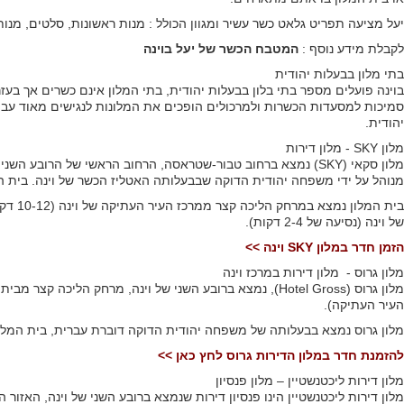
יעל מציעה תפריט גלאט כשר עשיר ומגוון הכולל : מנות ראשונות, סלטים, מנות
לקבלת מידע נוסף :
המטבח הכשר של יעל בוינה
בתי מלון בבעלות יהודית
בוינה פועלים מספר בתי בלון בבעלות יהודית, בתי המלון אינם כשרים אך בע
סמיכות למסעדות הכשרות ולמרכולים הופכים את המלונות לנגישים מאוד עבור
יהודית.
מלון SKY - מלון דירות
מלון סקאי (SKY) נמצא ברחוב טבור-שטראסה, הרחוב הראשי של הרוב
מנוהל על ידי משפחה יהודית הדוקה שבבעלותה האטליז הכשר של וינה. בית המ
של וינה (נסיעה של 2-4 דקות).
הזמן חדר במלון SKY וינה >>
מלון גרוס - מלון דירות במרכז וינה
מלון גרוס (Hotel Gross), נמצא ברובע השני של וינה, מרחק ה
העיר העתיקה).
מלון גרוס נמצא בבעלותה של משפחה יהודית הדוקה דוברת עברית, בית המלון מ
להזמנת חדר במלון הדירות גרוס לחץ כאן >>
מלון דירות ליכטנשטיין – מלון פנסיון
מלון דירות ליכטנשטיין הינו פנסיון דירות שנמצא ברובע השני של וינה, האזור