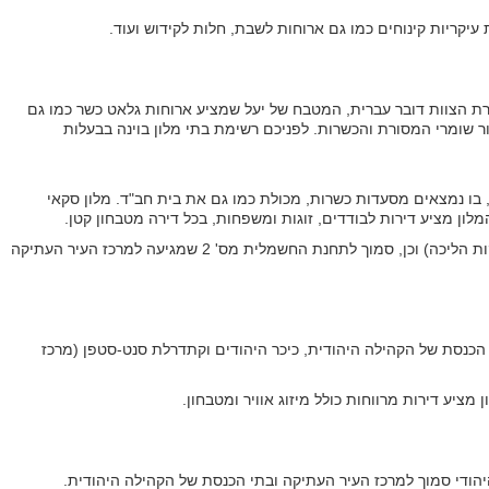
 עיקריות קינוחים כמו גם ארוחות לשבת, חלות לקידוש ועוד.
זרת הצוות דובר עברית, המטבח של יעל שמציע ארוחות גלאט כשר כמו גם
 שומרי המסורת והכשרות. לפניכם רשימת בתי מלון בוינה בבעלות
ע השני, בו נמצאים מסעדות כשרות, מכולת כמו גם את בית חב"ד. מלון סקאי
לון מציע דירות לבודדים, זוגות ומשפחות, בכל דירה מטבחון קטן.
בית המלון נמצא במרחק הליכה קצר ממרכז העיר העתיקה של וינה (10-12 דקות הליכה) וכן, סמוך לתחנת החשמלית מס' 2 שמגיעה למרכז העיר העתיקה
ליכה קצר מבית הכנסת של הקהילה היהודית, כיכר היהודים וקתדרלת סנט-סטפן (מרכז
ציע דירות מרווחות כולל מיזוג אוויר ומטבחון.
 היהודי סמוך למרכז העיר העתיקה ובתי הכנסת של הקהילה היהודית.