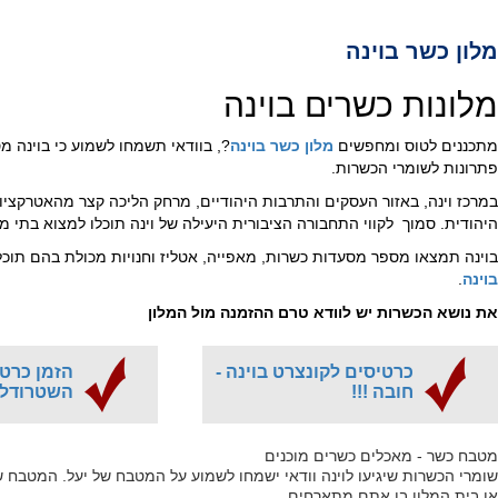
מלון כשר בוינה
מלונות כשרים בוינה
מתכננים לטוס ומחפשים
מלון כשר בוינה
?, בוודאי תשמחו לשמוע כי בוינה 
פתרונות לשומרי הכשרות.
במרכז וינה, באזור העסקים והתרבות היהודיים, מרחק הליכה קצר מהאטרקציות
היהודית. סמוך לקווי התחבורה הציבורית היעילה של וינה תוכלו למצוא בתי 
בוינה תמצאו מספר מסעדות כשרות, מאפייה, אטליז וחנויות מכולת בהם תוכלו
בוינה
.
את נושא הכשרות יש לוודא טרם ההזמנה מול המלון
כרטיסים לקונצרט בוינה -
הזמן כרט
חובה !!!
השטרודל 
מטבח כשר - מאכלים כשרים מוכנים
שומרי הכשרות שיגיעו לוינה וודאי ישמחו לשמוע על המטבח של יעל. המטבח ש
או בית המלון בו אתם מתארחים.