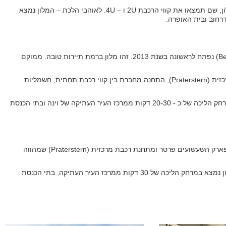
תחנת רכבת התחתית Schottenring נמצאת במרחק הליכה של 3 דקות מהמלון, שם תמצאו את קווי הרכבת 2U ו – 4U. לאוהבי הלכת – המלון נמצא
מלון ארקדיה מרשת בתי המלון בסט ווסטרן (Best Western Plus Hotel Arcadia) נפתח לראשונה בשנת 2013. זהו מלון ברמת תיירות טובה. ממוקם
בית המלון ארקדיה נמצא ברובע השני של וינה, מרחק הליכה מתחנת רכבת מרכזית (Praterstern), התחנה מחברת בין קווי רכבת תחתית, חשמליות
מלון ארקדיה מנוהל על ידי משפחה יהודית שמתגוררת בוינה. המלון נמצא במרחק הליכה של כ - 20-30 דקות ממרכז העיר העתיקה של וינה ובתי הכנסת
מלון קריסטל ( Hotel Cristall) נמצא ברובע השני של וינה מרחק הליכה קצר מפארק השעשועים פרטר ומתחנת רכבת מרכזית (Praterstern) שמהווה
מלון קריסטל מנוהל על ידי משפחה יהודית שמתגוררת שנים רבות בוינה. המלון נמצא במרחק הליכה של 30 דקות ממרכז העיר העתיקה, בתי הכנסת